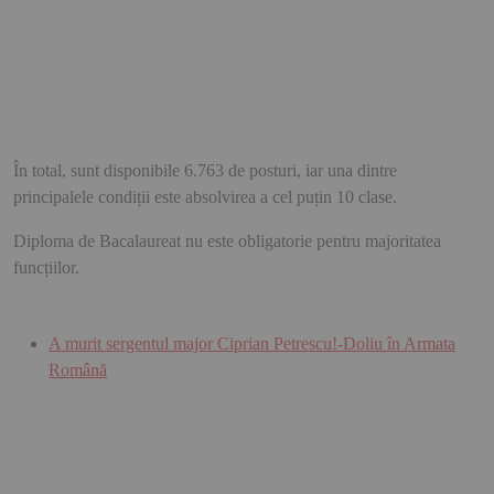
În total, sunt disponibile
6.763 de posturi
, iar una dintre
principalele condiții este absolvirea a cel puțin 10 clase.
Diploma de Bacalaureat nu este obligatorie pentru majoritatea
funcțiilor.
A murit sergentul major Ciprian Petrescu!-Doliu în Armata
Română