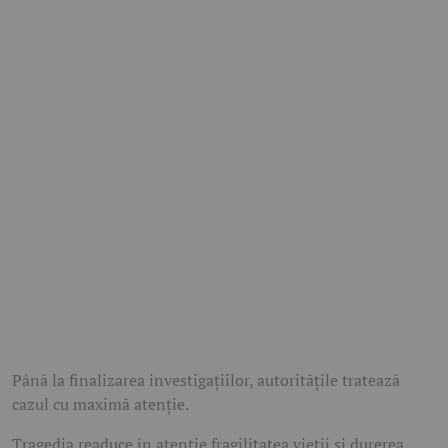
Până la finalizarea investigațiilor, autoritățile tratează
cazul cu maximă atenție.
Tragedia readuce în atenție fragilitatea vieții și durerea