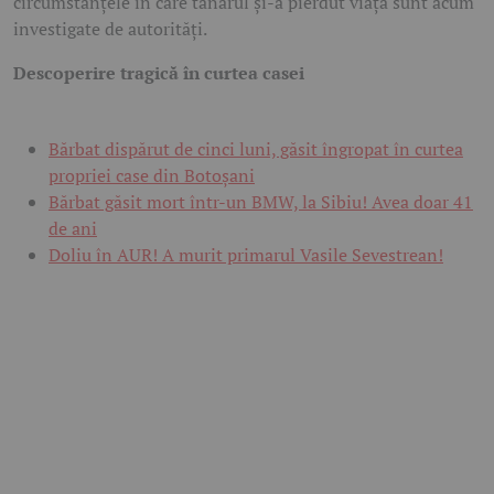
circumstanțele în care tânărul și-a pierdut viața sunt acum
investigate de autorități.
Descoperire tragică în curtea casei
Bărbat dispărut de cinci luni, găsit îngropat în curtea
propriei case din Botoșani
Bărbat găsit mort într-un BMW, la Sibiu! Avea doar 41
de ani
Doliu în AUR! A murit primarul Vasile Sevestrean!