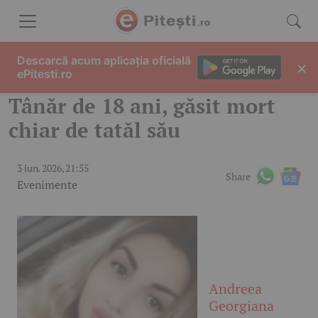
Skip to content
Descarcă acum aplicația oficială
×
ePitesti.ro
Tânăr de 18 ani, găsit mort
chiar de tatăl său
3 iun. 2026, 21:55
Share
Evenimente
Andreea
Georgiana