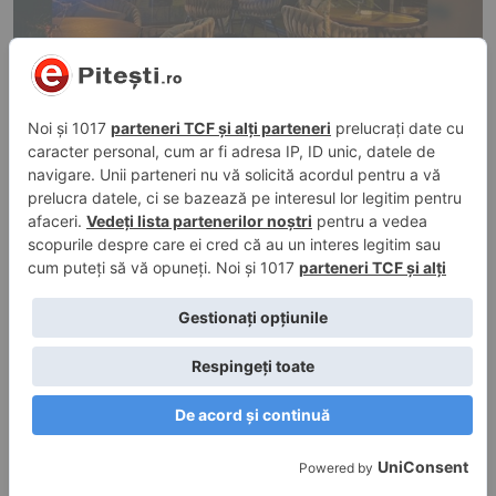
6 iul. 2026, 18:42
în
Știri
Turist de 18 ani, mort într-un accident
cumplit cu ATV-ul