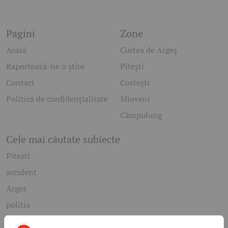
Pagini
Zone
Acasă
Curtea de Argeș
Raportează-ne o știre
Pitești
Contact
Costești
Politică de confidențialitate
Mioveni
Câmpulung
Cele mai căutate subiecte
Pitesti
accident
Arges
politia
mioveni