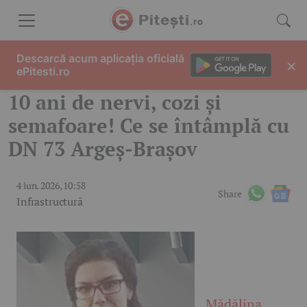
Skip to content
Descarcă acum aplicația oficială
×
ePitesti.ro
10 ani de nervi, cozi și
semafoare! Ce se întâmplă cu
DN 73 Argeș-Brașov
4 iun. 2026, 10:58
Share
Infrastructură
Mădălina