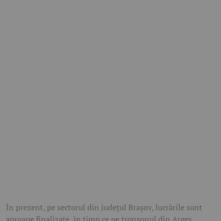
În prezent, pe sectorul din județul Brașov, lucrările sunt
aproape finalizate, în timp ce pe tronsonul din Argeș