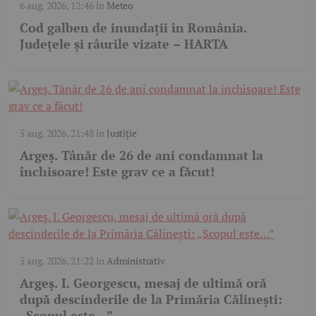
6 aug. 2026, 12:46
în
Meteo
Cod galben de inundații în România.
Județele și râurile vizate – HARTA
5 aug. 2026, 21:48
în
Justiție
Argeș. Tânăr de 26 de ani condamnat la
închisoare! Este grav ce a făcut!
5 aug. 2026, 21:22
în
Administrativ
Argeș. I. Georgescu, mesaj de ultimă oră
după descinderile de la Primăria Călinești:
„Scopul este…”