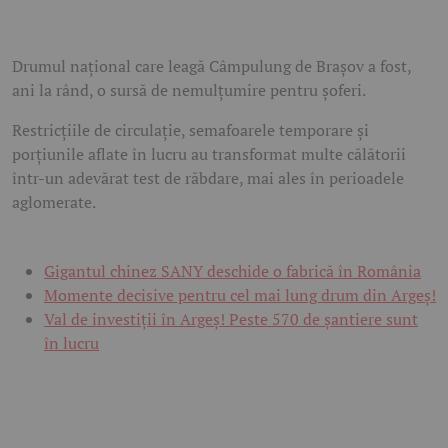
Drumul național care leagă Câmpulung de Brașov a fost,
ani la rând, o sursă de nemulțumire pentru șoferi.
Restricțiile de circulație, semafoarele temporare și
porțiunile aflate în lucru au transformat multe călătorii
într-un adevărat test de răbdare, mai ales în perioadele
aglomerate.
Gigantul chinez SANY deschide o fabrică în România
Momente decisive pentru cel mai lung drum din Argeș!
Val de investiții în Argeș! Peste 570 de șantiere sunt
în lucru