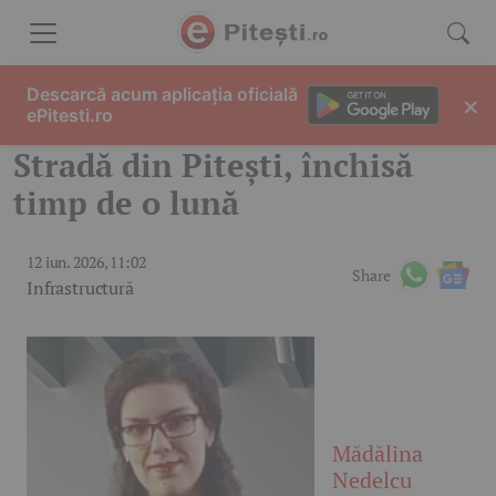
Skip to content
Descarcă acum aplicația oficială
×
ePitesti.ro
Stradă din Pitești, închisă
timp de o lună
12 iun. 2026, 11:02
Share
Infrastructură
Mădălina
Nedelcu