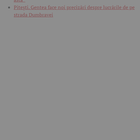
Pitești. Gentea face noi precizări despre lucrările de pe
strada Dumbravei