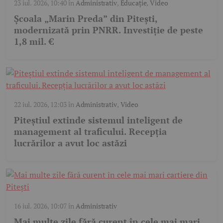
23 iul. 2026, 10:40
în
Administrativ
,
Educație
,
Video
Școala „Marin Preda” din Pitești,
modernizată prin PNRR. Investiție de peste
1,8 mil. €
22 iul. 2026, 12:03
în
Administrativ
,
Video
Piteștiul extinde sistemul inteligent de
management al traficului. Recepția
lucrărilor a avut loc astăzi
16 iul. 2026, 10:07
în
Administrativ
Mai multe zile fără curent în cele mai mari