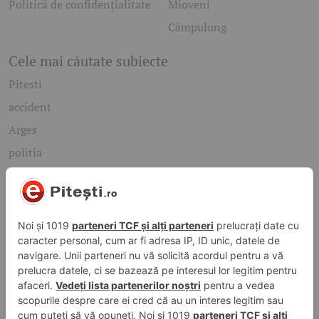
Politică de confidențialitate
Mioveni
Câmpulung
Cele mai căutate subiecte
Pitesti
accident
Arges
politia
mioveni
Caută rapid știrile care te interesează
Găsește cele mai recente știri, evenimente și subiecte de
interes din orașul tău. Introdu un cuvânt-cheie și descoperă
informațiile de care ai nevoie!