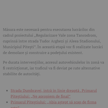
Măsura este necesară pentru executarea lucrărilor din
cadrul proiectului „Regularizare Vale zona Tancodrom,
cuprinsă între strada Tudor Arghezi și Aleea Stadionului,
Municipiul Pitești”. În această etapă vor fi realizate lucrări
de demolare și construire a podețului existent.
Pe durata intervențiilor, accesul autovehiculelor în zonă va
fi restricționat, iar traficul va fi deviat pe rute alternative
stabilite de autorități.
Strada Dumbravei, intră în linie dreaptă . Primarul
Piteștiului: „Ne apropiem de final”
Primarul Piteștiului: „Abia aștept să scap de firma
asta”