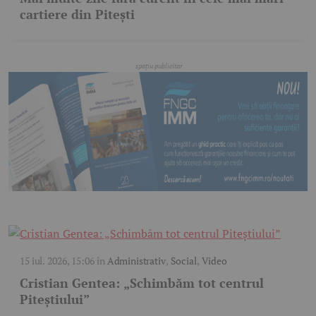
cartiere din Pitești
15 iul. 2026, 15:06
în
Administrativ
,
Social
,
Video
Cristian Gentea: „Schimbăm tot centrul
Piteștiului”