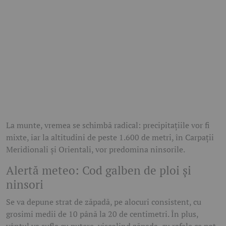
La munte, vremea se schimbă radical: precipitațiile vor fi
mixte, iar la altitudini de peste 1.600 de metri, în Carpații
Meridionali și Orientali, vor predomina ninsorile.
Alertă meteo: Cod galben de ploi și
ninsori
Se va depune strat de zăpadă, pe alocuri consistent, cu
grosimi medii de 10 până la 20 de centimetri. În plus,
vântul va sufla cu putere, viscolind zăpada, cu rafale ce pot