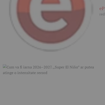
eP
red