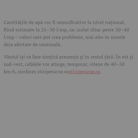
Cantitățile de apă vor fi semnificative la nivel național,
fiind estimate la 25–30 l/mp, iar izolat chiar peste 30–40
l/mp – valori care pot crea probleme, mai ales în zonele
deja afectate de umezeală.
Vântul își va face simțită prezența și în restul țării. În est și
sud-vest, rafalele vor atinge, temporar, viteze de 40–50
km/h, conform stiripesurse.ro
stiripesurse.ro
.