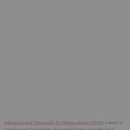
Administrația Națională de Meteorologie (ANM)
a emis o
atenționare Cod galben de instabilitate atmosferică și