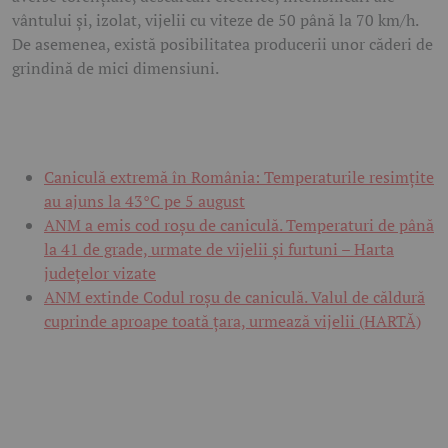
vântului și, izolat, vijelii cu viteze de 50 până la 70 km/h.
De asemenea, există posibilitatea producerii unor căderi de
grindină de mici dimensiuni.
Caniculă extremă în România: Temperaturile resimțite
au ajuns la 43°C pe 5 august
ANM a emis cod roșu de caniculă. Temperaturi de până
la 41 de grade, urmate de vijelii și furtuni – Harta
județelor vizate
ANM extinde Codul roșu de caniculă. Valul de căldură
cuprinde aproape toată țara, urmează vijelii (HARTĂ)