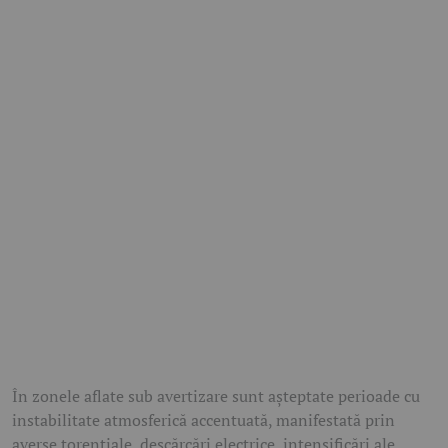
În zonele aflate sub avertizare sunt așteptate perioade cu
instabilitate atmosferică accentuată, manifestată prin
averse torențiale, descărcări electrice, intensificări ale