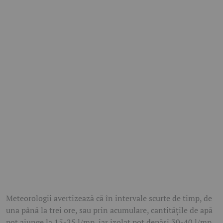
Meteorologii avertizează că în intervale scurte de timp, de
una până la trei ore, sau prin acumulare, cantitățile de apă
pot ajunge la 15-25 l/mp, iar izolat pot depăși 30-40 l/mp.