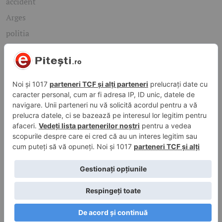
accident
Arges
politia
mioveni
Caută rapid știrile care te interesează
Găsește cele mai recente știri, evenimente și subiecte de
interes din orașul tău. Introdu un cuvânt-cheie și descoperă
informațiile de care ai nevoie!
Caută
© 2026 ePitesti.ro | Toate drepturile rezervate. | Site
administrat de
WebFixer.ro