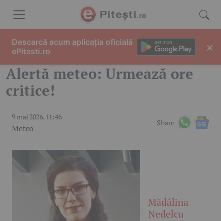
Skip to content
Descarcă acum aplicația oficială
×
ePitesti.ro
Alertă meteo: Urmează ore
critice!
9 mai 2026, 11:46
Share
Meteo
Mădălina
Nedelcu