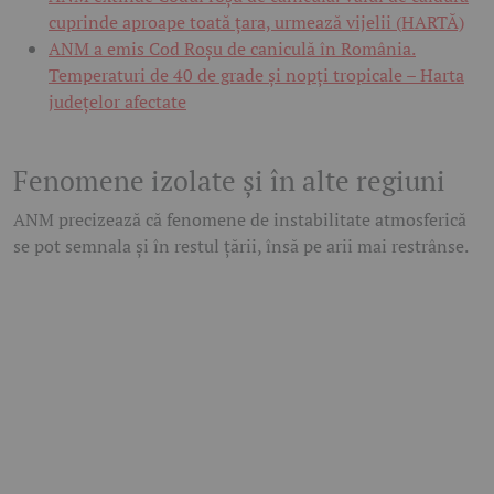
cuprinde aproape toată țara, urmează vijelii (HARTĂ)
ANM a emis Cod Roșu de caniculă în România.
Temperaturi de 40 de grade și nopți tropicale – Harta
județelor afectate
Fenomene izolate și în alte regiuni
ANM precizează că fenomene de instabilitate atmosferică
se pot semnala și în restul țării, însă pe arii mai restrânse.