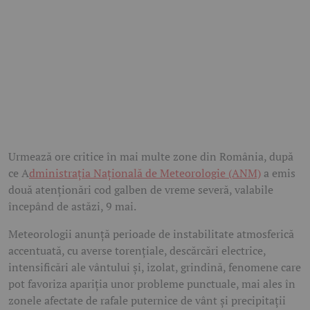
Urmează ore critice în mai multe zone din România, după
ce A
dministrația Națională de Meteorologie (ANM)
a emis
două atenționări cod galben de vreme severă, valabile
începând de astăzi, 9 mai.
Meteorologii anunță perioade de instabilitate atmosferică
accentuată, cu averse torențiale, descărcări electrice,
intensificări ale vântului și, izolat, grindină, fenomene care
pot favoriza apariția unor probleme punctuale, mai ales în
zonele afectate de rafale puternice de vânt și precipitații