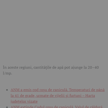
În aceste regiuni, cantitățile de apă pot ajunge la 20–40
l/mp.
ANM a emis cod roșu de caniculă. Temperaturi de până
la 41 de grade, urmate de vijelii și furtuni – Harta
județelor vizate
ANM extinde Codul roșu de caniculă. Valul de căldură