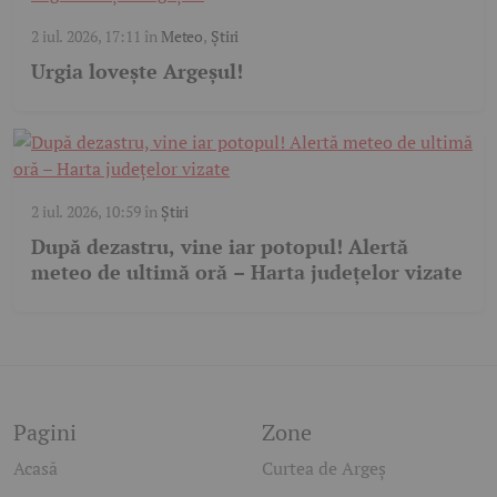
2 iul. 2026, 17:11
în
Meteo
,
Știri
Urgia lovește Argeșul!
2 iul. 2026, 10:59
în
Știri
După dezastru, vine iar potopul! Alertă
meteo de ultimă oră – Harta județelor vizate
Pagini
Zone
Acasă
Curtea de Argeș