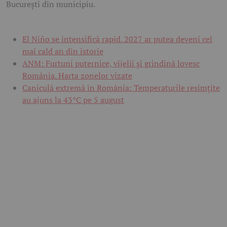
București din municipiu.
El Niño se intensifică rapid. 2027 ar putea deveni cel
mai cald an din istorie
ANM: Furtuni puternice, vijelii și grindină lovesc
România. Harta zonelor vizate
Caniculă extremă în România: Temperaturile resimțite
au ajuns la 43°C pe 5 august