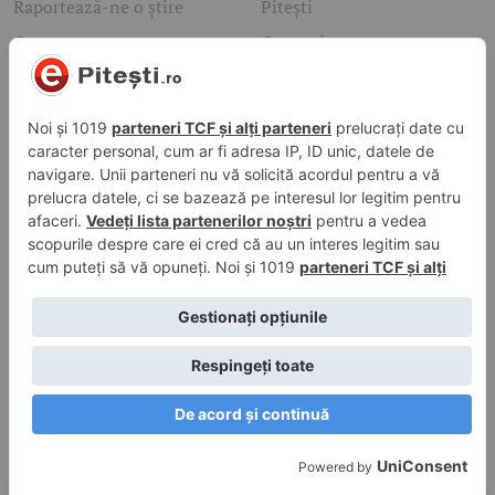
Raportează-ne o știre
Pitești
Contact
Costești
Politică de confidențialitate
Mioveni
Câmpulung
Cele mai căutate subiecte
Pitesti
accident
Arges
politia
mioveni
Caută rapid știrile care te interesează
Găsește cele mai recente știri, evenimente și subiecte de
interes din orașul tău. Introdu un cuvânt-cheie și descoperă
informațiile de care ai nevoie!