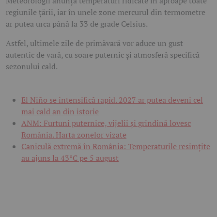
Meteorologii anunță temperaturi ridicate în aproape toate
regiunile țării, iar în unele zone mercurul din termometre
ar putea urca până la 33 de grade Celsius.
Astfel, ultimele zile de primăvară vor aduce un gust
autentic de vară, cu soare puternic și atmosferă specifică
sezonului cald.
El Niño se intensifică rapid. 2027 ar putea deveni cel
mai cald an din istorie
ANM: Furtuni puternice, vijelii și grindină lovesc
România. Harta zonelor vizate
Caniculă extremă în România: Temperaturile resimțite
au ajuns la 43°C pe 5 august