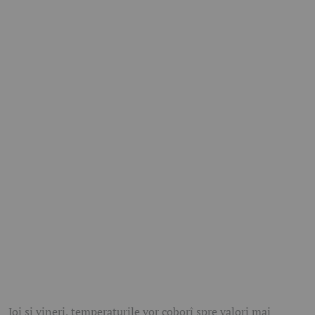
Joi și vineri, temperaturile vor coborî spre valori mai