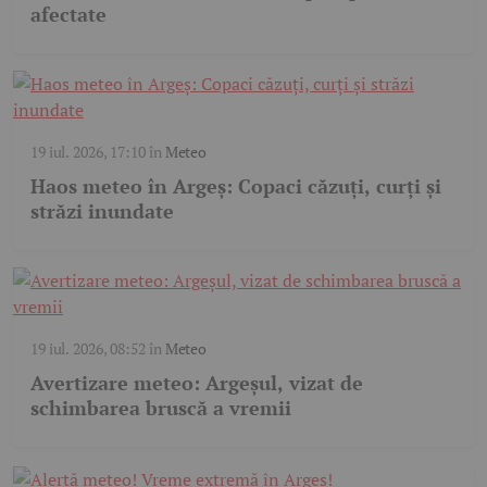
afectate
19 iul. 2026, 17:10
în
Meteo
Haos meteo în Argeș: Copaci căzuți, curți și
străzi inundate
19 iul. 2026, 08:52
în
Meteo
Avertizare meteo: Argeșul, vizat de
schimbarea bruscă a vremii