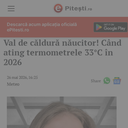
Skip to content
Descarcă acum aplicația oficială
ePitesti.ro
Val de căldură năucitor! Când
ating termometrele 33°C în
2026
26 mai 2026, 16:25
Share
Meteo