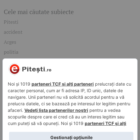
Cele mai căutate subiecte
Pitesti
accident
Arges
politia
mioveni
Caută rapid știrile care te interesează
Găsește cele mai recente știri, evenimente și subiecte de
interes din orașul tău. Introdu un cuvânt-cheie și descoperă
informațiile de care ai nevoie!
Caută