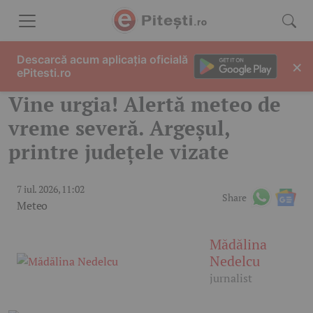
Skip to content
Descarcă acum aplicația oficială
×
ePitesti.ro
Vine urgia! Alertă meteo de
vreme severă. Argeșul,
printre județele vizate
7 iul. 2026, 11:02
Share
Meteo
Mădălina
Nedelcu
jurnalist