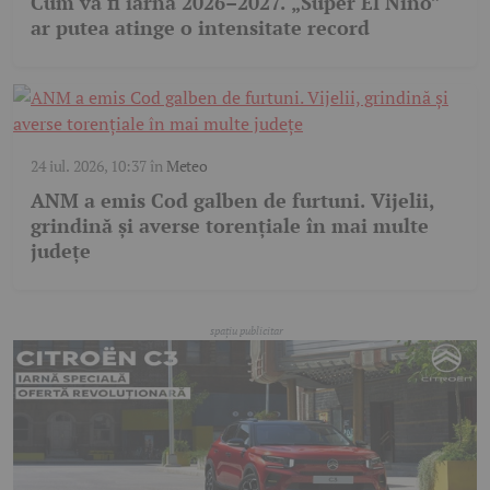
Cum va fi iarna 2026–2027. „Super El Niño”
ar putea atinge o intensitate record
24 iul. 2026, 10:37
în
Meteo
ANM a emis Cod galben de furtuni. Vijelii,
grindină și averse torențiale în mai multe
județe