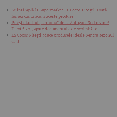
Se întâmplă la Supermarket La Cocoș Pitești: Toată
lumea caută acum aceste produse
Pitești. Lidl-ul „fantomă” de la Autogara Sud revine!
După 5 ani, apare documentul care schimbă tot
La Cocoș Pitești aduce produsele ideale pentru sezonul
cald