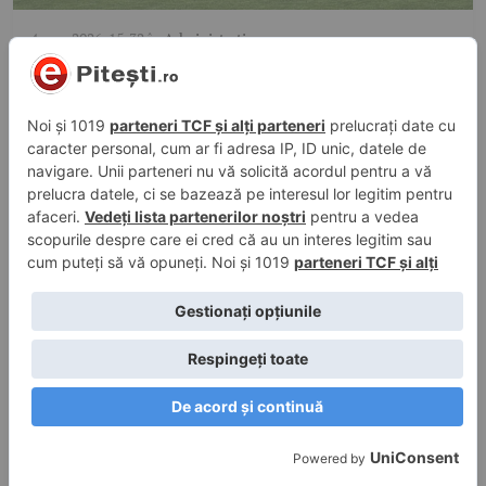
4 aug. 2026, 15:32
în
Administrativ
Pitești are cel mai mare ceas floral din
România. Primarul Gentea: „Va deveni o
nouă zonă de referință pentru oraș”
3 aug. 2026, 21:35
în
Evenimente trafic
Tânăr de 21 de ani din Pitești, prins cu
permisul suspendat și mașină