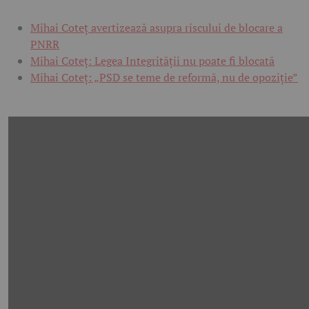
Mihai Coteț avertizează asupra riscului de blocare a
PNRR
Mihai Coteț: Legea Integrității nu poate fi blocată
Mihai Coteț: „PSD se teme de reformă, nu de opoziție”