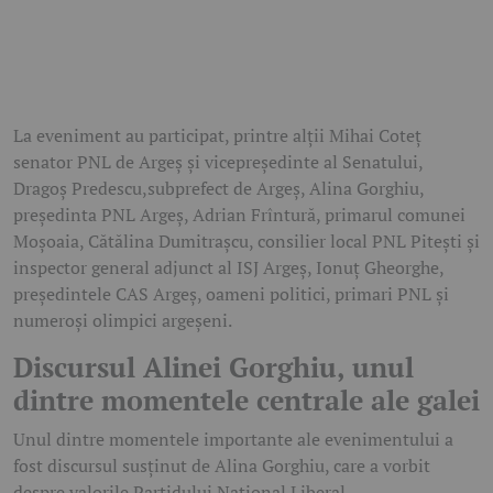
La eveniment au participat, printre alții Mihai Coteț
senator PNL de Argeș și vicepreședinte al Senatului,
Dragoș Predescu,subprefect de Argeș, Alina Gorghiu,
președinta PNL Argeș, Adrian Frîntură, primarul comunei
Moșoaia, Cătălina Dumitrașcu, consilier local PNL Pitești și
inspector general adjunct al ISJ Argeș, Ionuț Gheorghe,
președintele CAS Argeș, oameni politici, primari PNL și
numeroși olimpici argeșeni.
Discursul Alinei Gorghiu, unul
dintre momentele centrale ale galei
Unul dintre momentele importante ale evenimentului a
fost discursul susținut de Alina Gorghiu, care a vorbit
despre valorile Partidului Național Liberal,