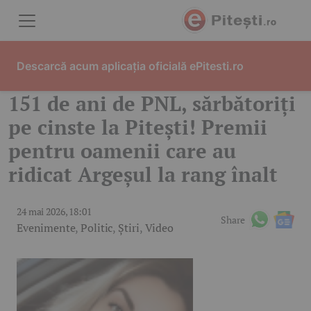
Skip to content
Descarcă acum aplicația oficială ePitesti.ro
151 de ani de PNL, sărbătoriți
pe cinste la Pitești! Premii
pentru oamenii care au
ridicat Argeșul la rang înalt
24 mai 2026, 18:01
Share
Evenimente
,
Politic
,
Știri
,
Video