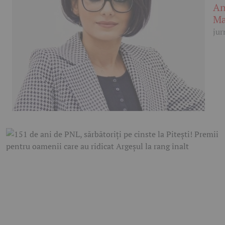
An
Ma
jur