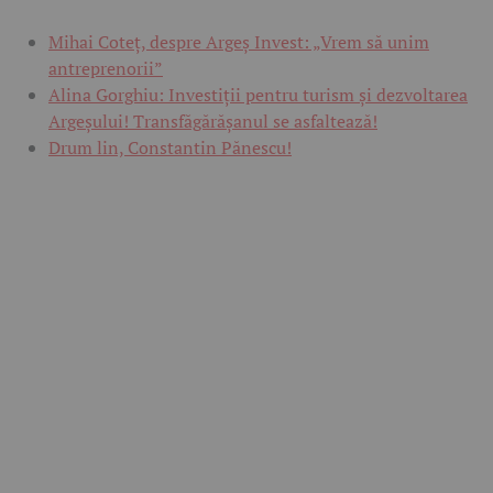
Mihai Coteț, despre Argeș Invest: „Vrem să unim
antreprenorii”
Alina Gorghiu: Investiții pentru turism și dezvoltarea
Argeșului! Transfăgărășanul se asfaltează!
Drum lin, Constantin Pănescu!