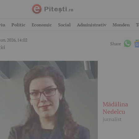
 murit Maria Haiduc!
viu
Politic
Economic
Social
Administrativ
Monden
T
iun. 2026, 14:02
Share
iri
Mădălina
Nedelcu
jurnalist