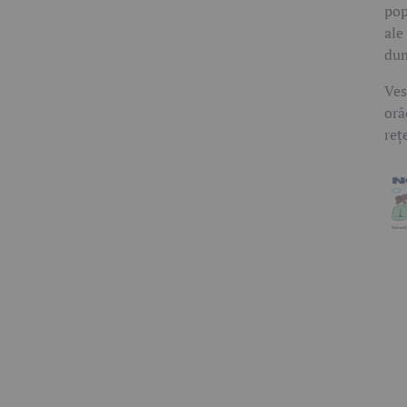
pop
ale
dum
Ves
oră
reț