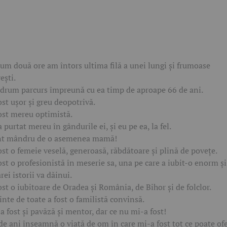
um două ore am întors ultima filă a unei lungi și frumoase
ești.
drum parcurs împreună cu ea timp de aproape 66 de ani.
ost ușor și greu deopotrivă.
ost mereu optimistă.
 purtat mereu în gândurile ei, și eu pe ea, la fel.
t mândru de o asemenea mamă!
ost o femeie veselă, generoasă, răbdătoare și plină de povețe.
ost o profesionistă în meserie sa, una pe care a iubit-o enorm și
ărei istorii va dăinui.
ost o iubitoare de Oradea și România, de Bihor și de folclor.
inte de toate a fost o familistă convinsă.
a fost și pavăză și mentor, dar ce nu mi-a fost!
de ani înseamnă o viață de om în care mi-a fost tot ce poate ofe