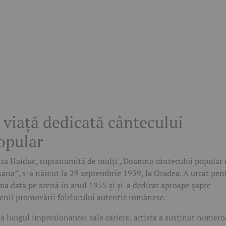
 viață dedicată cântecului
opular
ia Haiduc, supranumită de mulți „Doamna cântecului popular 
șana”, s-a născut la 29 septembrie 1939, la Oradea. A urcat pen
ma dată pe scenă în anul 1955 și și-a dedicat aproape șapte
enii promovării folclorului autentic românesc.
a lungul impresionantei sale cariere, artista a susținut numero