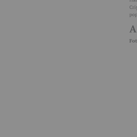
Cri
pop
A
Fot