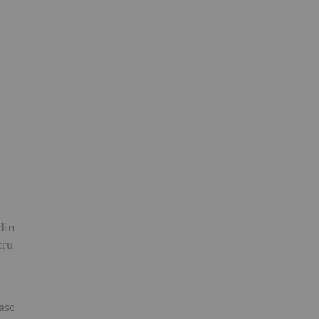
din
tru
ase