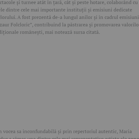
ctacole și turnee atât în țară, cât și peste hotare, colaborând cu
le dintre cele mai importante instituții și emisiuni dedicate
clorului. A fost prezentă de-a lungul anilor și în cadrul emisiuni
zaur Folcloric”, contribuind la păstrarea și promovarea valorilo
diționale românești, mai notează sursa citată.
n vocea sa inconfundabilă și prin repertoriul autentic, Maria
duc a rămas una dintre cele mai reprezentative artiste ale zone