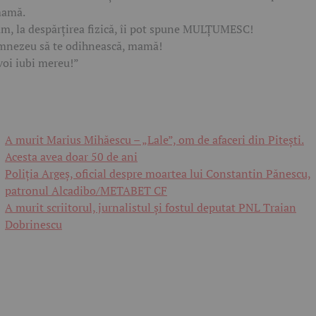
mamă.
m, la despărțirea fizică, îi pot spune MULȚUMESC!
nezeu să te odihnească, mamă!
voi iubi mereu!”
A murit Marius Mihăescu – „Lale”, om de afaceri din Pitești.
Acesta avea doar 50 de ani
Poliția Argeș, oficial despre moartea lui Constantin Pănescu,
patronul Alcadibo/METABET CF
A murit scriitorul, jurnalistul și fostul deputat PNL Traian
Dobrinescu