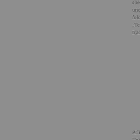
spe
une
fol
„Te
tra
Pri
Hai