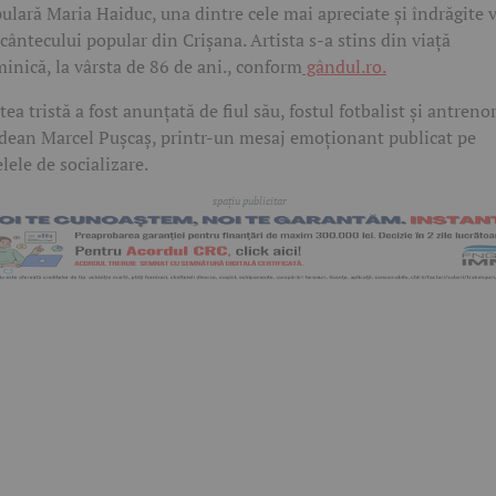
ulară Maria Haiduc, una dintre cele mai apreciate și îndrăgite 
 cântecului popular din Crișana. Artista s-a stins din viață
inică, la vârsta de 86 de ani., conform
gândul.ro.
tea tristă a fost anunțată de fiul său, fostul fotbalist și antreno
dean Marcel Pușcaș, printr-un mesaj emoționant publicat pe
elele de socializare.