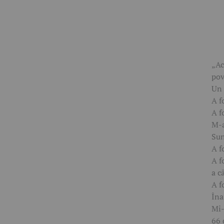
„Ac
pov
Un 
A f
A f
M-a
Sun
A f
A f
a c
A f
Îna
Mi-
66 