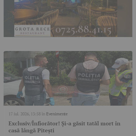
17 iul. 2026, 13:58
în
Evenimente
Exclusiv/Înfiorător! Și-a găsit tatăl mort în
casă lângă Pitești