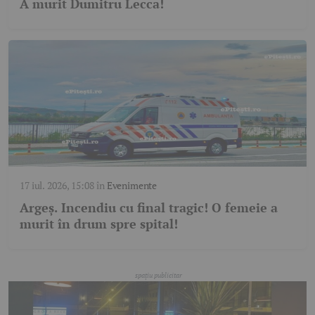
A murit Dumitru Lecca!
17 iul. 2026, 15:08
în
Evenimente
Argeș. Incendiu cu final tragic! O femeie a
murit în drum spre spital!