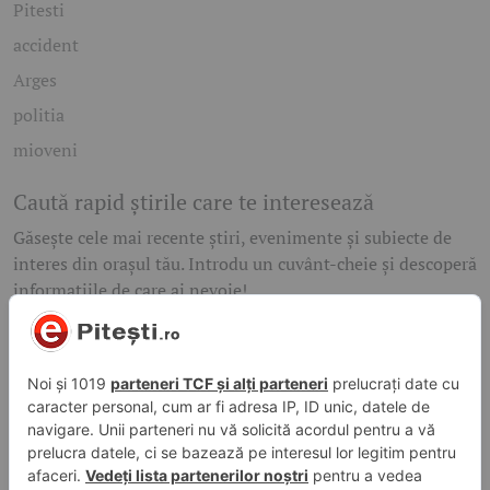
Pitesti
accident
Arges
politia
mioveni
Caută rapid știrile care te interesează
Găsește cele mai recente știri, evenimente și subiecte de
interes din orașul tău. Introdu un cuvânt-cheie și descoperă
informațiile de care ai nevoie!
Caută
© 2026 ePitesti.ro | Toate drepturile rezervate. | Site
administrat de
WebFixer.ro