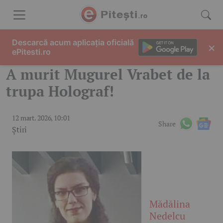
Skip to content
Descarcă acum aplicația oficială
×
ePitesti.ro
A murit Mugurel Vrabet de la
trupa Holograf!
12 mart. 2026, 10:01
Share
Știri
Mădălina
Nedelcu