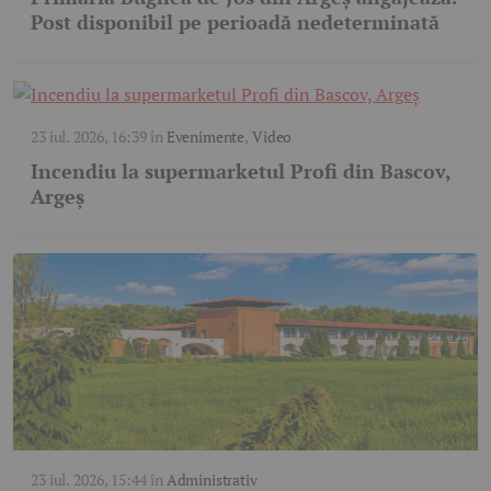
Post disponibil pe perioadă nedeterminată
23 iul. 2026, 16:39
în
Evenimente
,
Video
Incendiu la supermarketul Profi din Bascov,
Argeș
23 iul. 2026, 15:44
în
Administrativ