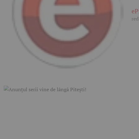
eP
red