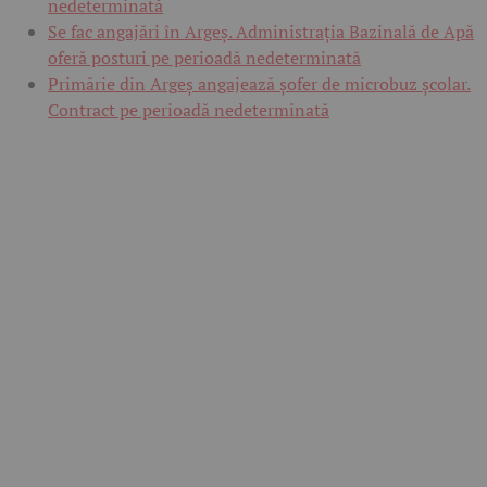
nedeterminată
Se fac angajări în Argeș. Administrația Bazinală de Apă
oferă posturi pe perioadă nedeterminată
Primărie din Argeș angajează șofer de microbuz școlar.
Contract pe perioadă nedeterminată