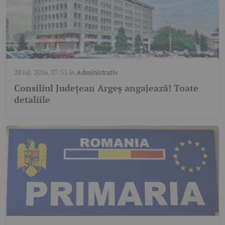
20 iul. 2026, 07:53
în
Administrativ
Consiliul Județean Argeș angajează! Toate
detaliile