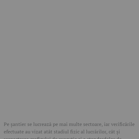
Pe șantier se lucrează pe mai multe sectoare, iar verificările
efectuate au vizat atât stadiul fizic al lucrărilor, cât și
respectarea graficului de execuție și a standardelor de