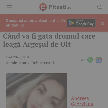
Skip to content
Descarcă acum aplicația oficială
×
ePitesti.ro
Când va fi gata drumul care
leagă Argeșul de Olt
1 iul. 2026, 18:01
Share
Administrativ
,
Infrastructură
Andreea
Georgiana