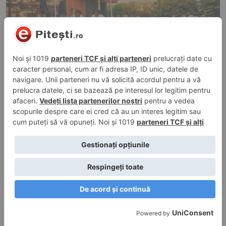
4 aug. 2026, 11:49
în
Economic
Salariile din Argeș au scăzut. Cu cât au
pierdut angajații într-o singură lună
4 aug. 2026, 09:40
în
Auto