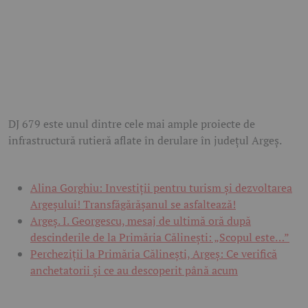
DJ 679 este unul dintre cele mai ample proiecte de
infrastructură rutieră aflate în derulare în județul Argeș.
Alina Gorghiu: Investiții pentru turism și dezvoltarea
Argeșului! Transfăgărășanul se asfaltează!
Argeș. I. Georgescu, mesaj de ultimă oră după
descinderile de la Primăria Călinești: „Scopul este…”
Percheziții la Primăria Călinești, Argeș: Ce verifică
anchetatorii și ce au descoperit până acum