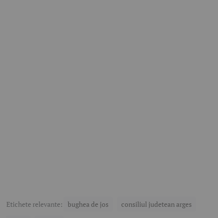
Etichete relevante:
bughea de jos
consiliul judetean arges