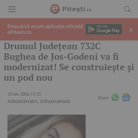
Skip to content
Descarcă acum aplicația oficială
×
ePitesti.ro
Drumul Județean 732C
Bughea de Jos-Godeni va fi
modernizat! Se construiește și
un pod nou
18 iun. 2026, 15:23
Share
Administrativ
,
Infrastructură