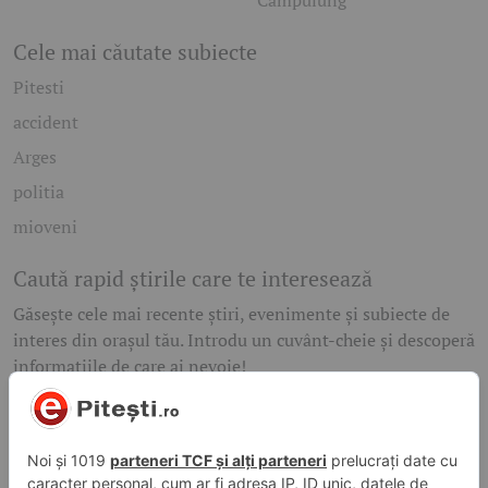
Câmpulung
Cele mai căutate subiecte
Pitesti
accident
Arges
politia
mioveni
Caută rapid știrile care te interesează
Găsește cele mai recente știri, evenimente și subiecte de
interes din orașul tău. Introdu un cuvânt-cheie și descoperă
informațiile de care ai nevoie!
Caută