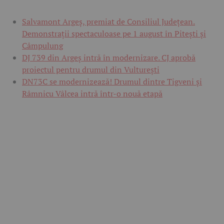
Salvamont Argeș, premiat de Consiliul Județean.
Demonstrații spectaculoase pe 1 august în Pitești și
Câmpulung
DJ 739 din Argeș intră în modernizare. CJ aprobă
proiectul pentru drumul din Vulturești
DN73C se modernizează! Drumul dintre Tigveni și
Râmnicu Vâlcea intră într-o nouă etapă