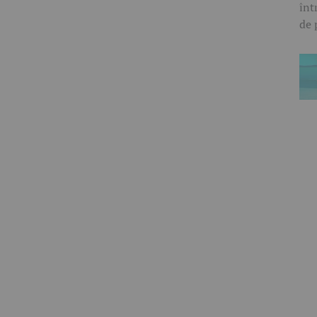
înt
de 