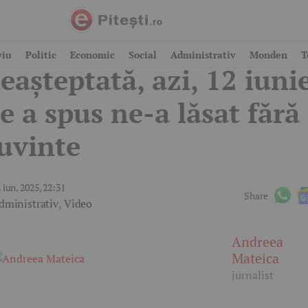
ecție de viață
viu
Politic
Economic
Social
Administrativ
Monden
T
eașteptată, azi, 12 iuni
e a spus ne-a lăsat fără
uvinte
 iun. 2025, 22:31
Share
dministrativ
,
Video
Andreea
Mateica
jurnalist