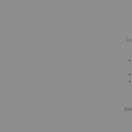
“As
Loc