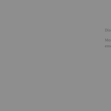
Dis
Mom
emo