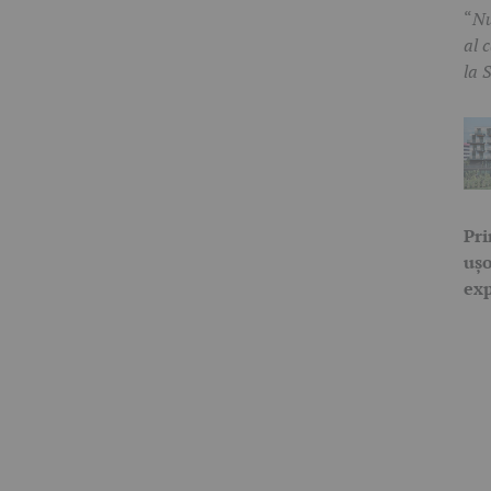
“
Nu
al 
la 
Pri
ușo
ex