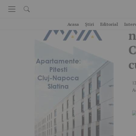
Skip to content
L
Acasa
Știri
Editorial
Inter
n
C
c
12
A