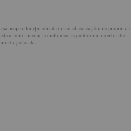
ă să ocupe o funcție oficială în cadrul asociațiilor de proprietari
asta a simțit nevoia să mulțumească public unui director din
inistrația locală: