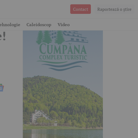
Contact
Raportează o ştire
ehnologie
Caleidoscop
Video
e!