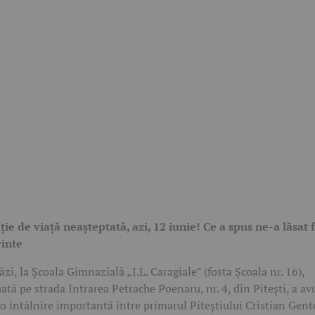
ție de viață neașteptată, azi, 12 iunie! Ce a spus ne-a lăsat 
inte
ăzi, la Școala Gimnazială „I.L. Caragiale” (fosta Școala nr. 16),
uată pe strada Intrarea Petrache Poenaru, nr. 4, din Pitești, a av
 o întâlnire importantă între primarul Piteștiului Cristian Gent