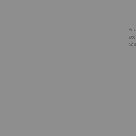
Făr
ace
adm