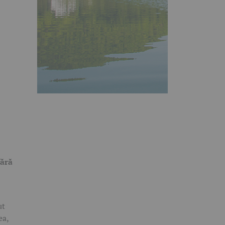
fără
ut
ea,