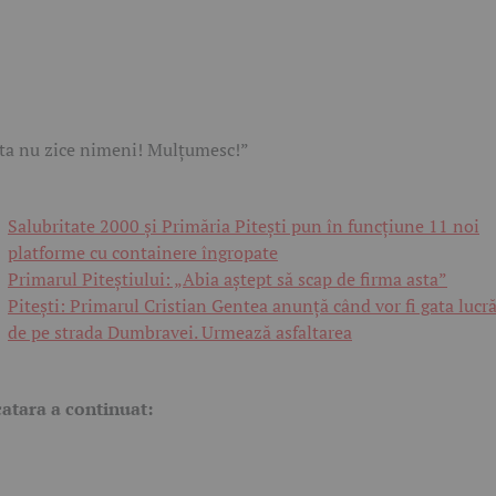
ta nu zice nimeni! Mulțumesc!”
Salubritate 2000 și Primăria Pitești pun în funcțiune 11 noi
platforme cu containere îngropate
Primarul Piteștiului: „Abia aștept să scap de firma asta”
Pitești: Primarul Cristian Gentea anunță când vor fi gata lucră
de pe strada Dumbravei. Urmează asfaltarea
atara a continuat: