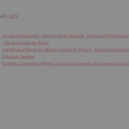
alii,
AICI
Strada Dumbravei, intră în linie dreaptă . Primarul Piteștiului
„Ne apropiem de final”
Certificatul fiscal se obține online în Pitești. Anunțul primaru
Cristian Gentea
Grădina Zoologică Pitești ia măsuri speciale din cauza canicul