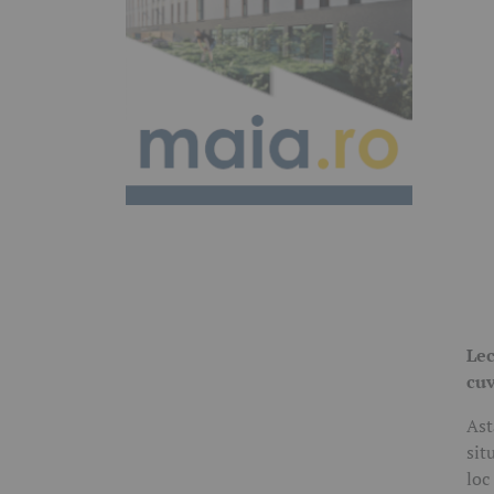
Lec
cuv
Ast
sit
loc