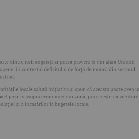
arte dintre noii angajați ar putea proveni și din afara Uniunii
opene, în contextul deficitului de forță de muncă din sectorul
ustrial.
oritățile locale salută inițiativa și spun că aceasta poate avea 
act pozitiv asupra economiei din zonă, prin creșterea venituril
ulației și a încasărilor la bugetele locale.