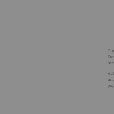
O p
Eur
ind
Aut
imp
pop