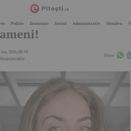
 fabrică auto caută
viu
Politic
Economic
Social
Administrativ
Monden
T
ameni!
 iun. 2026, 08:10
Share
dministrativ