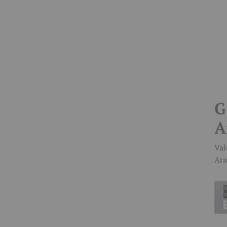
G
A
Val
Ara