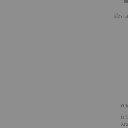
O f
O f
Ara