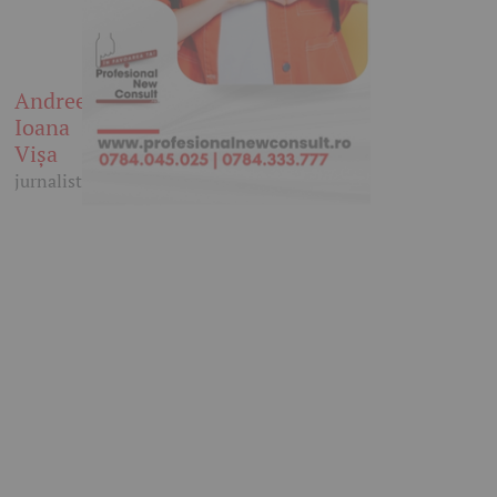
Andreea
Ioana
Vișa
jurnalist