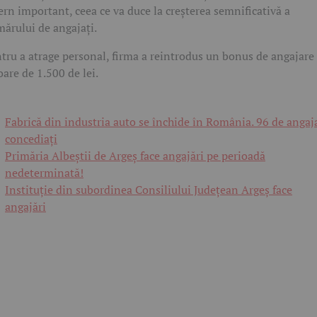
ern important, ceea ce va duce la creșterea semnificativă a
ărului de angajați.
tru a atrage personal, firma a reintrodus un bonus de angajare
oare de 1.500 de lei.
Fabrică din industria auto se închide în România. 96 de angaja
concediați
Primăria Albeștii de Argeș face angajări pe perioadă
nedeterminată!
Instituție din subordinea Consiliului Județean Argeș face
angajări