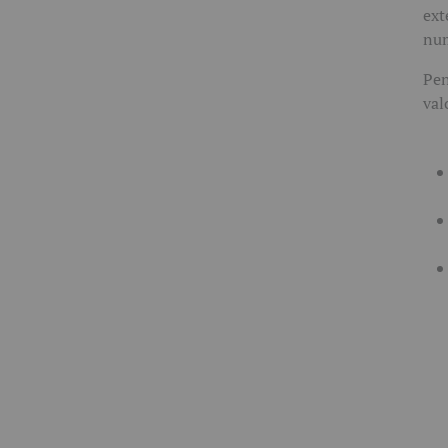
ext
num
Pen
val