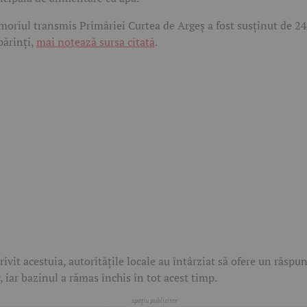
oriul transmis Primăriei Curtea de Argeș a fost susținut de 2
părinți,
mai notează sursa citată
.
rivit acestuia, autoritățile locale au întârziat să ofere un răspu
r, iar bazinul a rămas închis în tot acest timp.