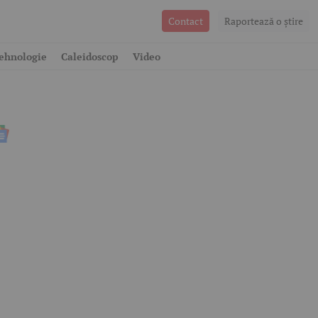
Contact
Raportează o ştire
ehnologie
Caleidoscop
Video