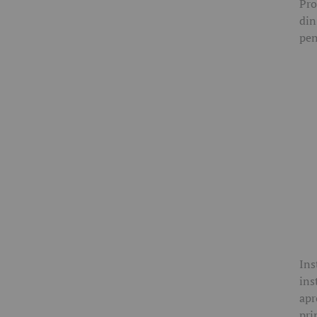
Pro
din
pen
Ins
ins
apr
pri