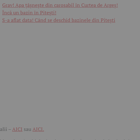
Grav! Apa țâșnește din carosabil în Curtea de Argeș!
Încă un bazin în Pitești!
S-a aflat data! Când se deschid bazinele din Pitești
alii –
AICI
sau
AICI.