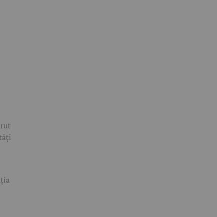
rut
tăți
ția