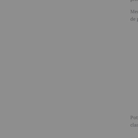
Mem
de 
Pot
cla