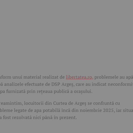
form unui material realizat de
libertatea.ro,
problemele au apă
ă analizele efectuate de DSP Argeș, care au indicat neconformi
apa furnizată prin rețeaua publică a orașului.
reamintim, locuitorii din Curtea de Argeș se confruntă cu
bleme legate de apa potabilă încă din noiembrie 2025, iar situa
a fost rezolvată nici până în prezent.