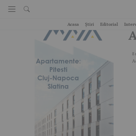
Skip to content
C
Acasa
Știri
Editorial
Inter
A
8 
A