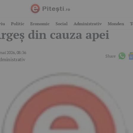
riză gravă la Curtea de
viu
Politic
Economic
Social
Administrativ
Monden
T
rgeș din cauza apei
mai 2026, 08:36
Share
dministrativ