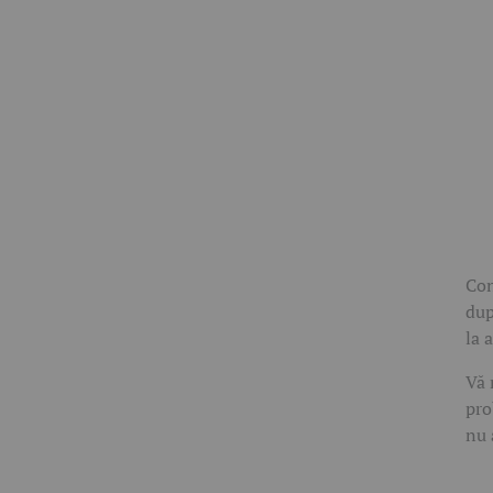
Con
dup
la 
Vă 
pro
nu 