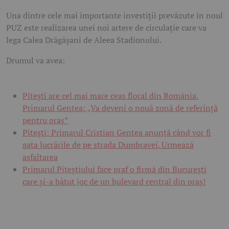
Una dintre cele mai importante investiții prevăzute în noul
PUZ este realizarea unei noi artere de circulație care va
lega Calea Drăgășani de Aleea Stadionului.
Drumul va avea:
Pitești are cel mai mare ceas floral din România.
Primarul Gentea: „Va deveni o nouă zonă de referință
pentru oraș”
Pitești: Primarul Cristian Gentea anunță când vor fi
gata lucrările de pe strada Dumbravei. Urmează
asfaltarea
Primarul Piteștiului face praf o firmă din București
care și-a bătut joc de un bulevard central din oraș!