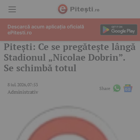
Skip to content
Descarcă acum aplicația oficială
ePitesti.ro
Pitești: Ce se pregătește lângă
Stadionul „Nicolae Dobrin”.
Se schimbă totul
8 iul. 2026, 07:53
Share
Administrativ