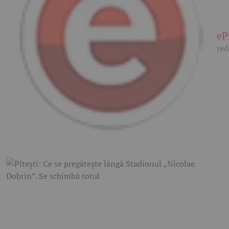
eP
red