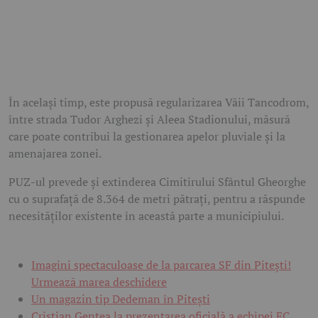
În același timp, este propusă regularizarea Văii Tancodrom,
între strada Tudor Arghezi și Aleea Stadionului, măsură
care poate contribui la gestionarea apelor pluviale și la
amenajarea zonei.
PUZ-ul prevede și extinderea Cimitirului Sfântul Gheorghe
cu o suprafață de 8.364 de metri pătrați, pentru a răspunde
necesităților existente în această parte a municipiului.
Imagini spectaculoase de la parcarea SF din Pitești!
Urmează marea deschidere
Un magazin tip Dedeman în Pitești
Cristian Gentea la prezentarea oficială a echipei FC