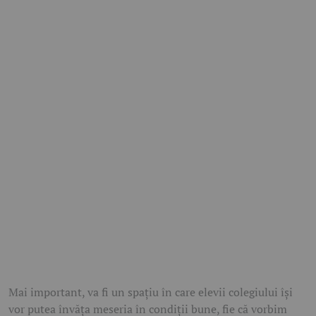
Mai important, va fi un spațiu în care elevii colegiului își
vor putea învăța meseria în condiții bune, fie că vorbim