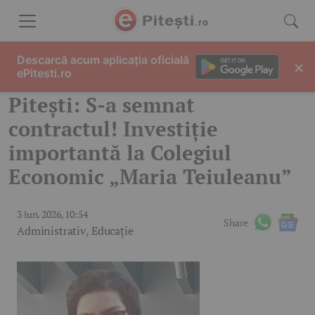
Skip to content
Descarcă acum aplicația oficială
×
ePitesti.ro
Pitești: S-a semnat
contractul! Investiție
importantă la Colegiul
Economic „Maria Teiuleanu”
3 iun. 2026, 10:54
Share
Administrativ
,
Educație