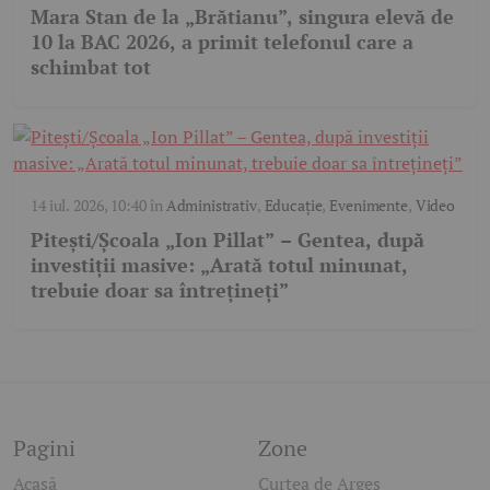
Mara Stan de la „Brătianu”, singura elevă de
10 la BAC 2026, a primit telefonul care a
schimbat tot
14 iul. 2026, 10:40
în
Administrativ
,
Educație
,
Evenimente
,
Video
Pitești/Școala „Ion Pillat” – Gentea, după
investiții masive: „Arată totul minunat,
trebuie doar sa întrețineți”
Pagini
Zone
Acasă
Curtea de Argeș