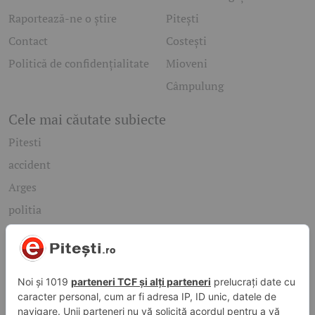
Raportează-ne o știre
Pitești
Contact
Costești
Politică de confidențialitate
Mioveni
Câmpulung
Cele mai căutate subiecte
Pitesti
accident
Arges
politia
mioveni
Caută rapid știrile care te interesează
Găsește cele mai recente știri, evenimente și subiecte de
interes din orașul tău. Introdu un cuvânt-cheie și descoperă