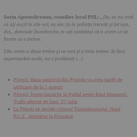
Sorin Apostoliceanu, consilier local PNL:
,,Da, eu nu cred
că ați auzit la site-uri, eu am zis la ședința trecută și tot așa,
dvs., domnule Dumitrache, m-ați combătut că n-avem ce să
facem cu o treime.
Uite. avem a doua treime și va veni și a treia treime. Se face
supermarket acolo, nu e problemă (…)
Pitești: Baza sportivă din Prundu va avea tarife de
utilizare de la 1 august
Pitești: Încep lucrările la Podul peste Râul Doamnei.
Trafic afectat de luni, 27 iulie
La Pitești se decide viitorul Tancodromului. Noul
P.U.Z., dezbătut la Primărie