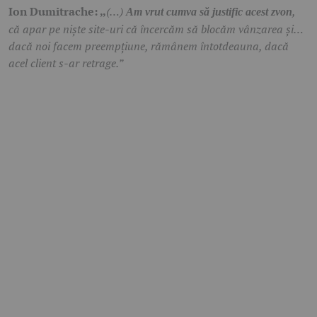
Ion Dumitrache:
(…)
,
,,
Am vrut cumva să justific acest zvon
că apar pe niște site-uri că încercăm să blocăm vânzarea și…
dacă noi facem preempțiune, rămânem întotdeauna, dacă
acel client s-ar retrage.”