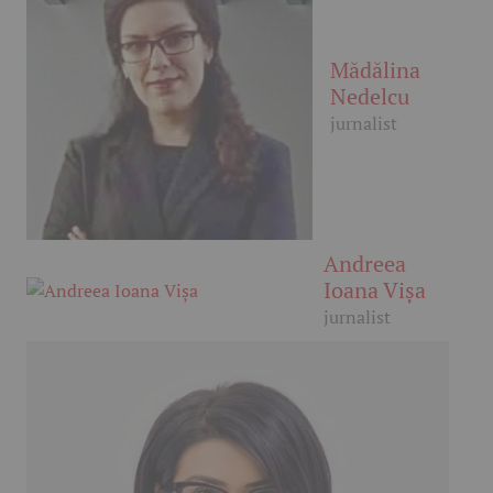
Mădălina
Nedelcu
jurnalist
Andreea
Ioana Vișa
jurnalist