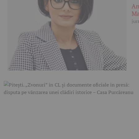
An
Ma
jur