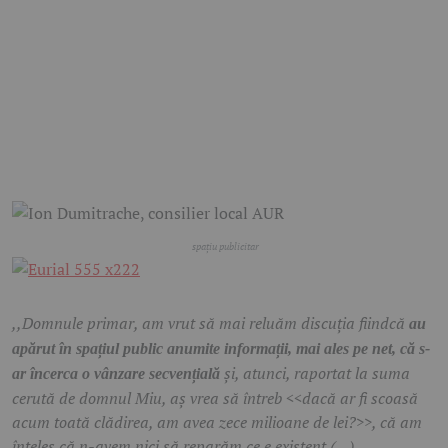
,,Domnule primar, am vrut să mai reluăm discuția fiindcă
au
apărut în spațiul public anumite informații, mai ales pe net, că s-
și, atunci, raportat la suma
ar încerca o vânzare secvențială
cerută de domnul Miu, aș vrea să întreb <<dacă ar fi scoasă
acum toată clădirea, am avea zece milioane de lei?>>, că am
înțeles că n-avem nici să reparăm ce e existent (…)