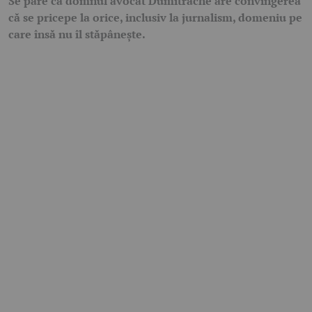
Se pare că domnul avocat Dumitrache are convingerea
că se pricepe la orice, inclusiv la jurnalism, domeniu pe
care însă nu îl stăpânește.