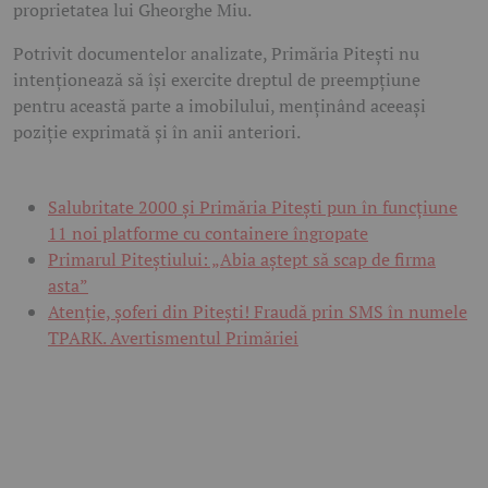
proprietatea lui Gheorghe Miu.
Potrivit documentelor analizate, Primăria Pitești nu
intenționează să își exercite dreptul de preempțiune
pentru această parte a imobilului, menținând aceeași
poziție exprimată și în anii anteriori.
Salubritate 2000 și Primăria Pitești pun în funcțiune
11 noi platforme cu containere îngropate
Primarul Piteștiului: „Abia aștept să scap de firma
asta”
Atenție, șoferi din Pitești! Fraudă prin SMS în numele
TPARK. Avertismentul Primăriei