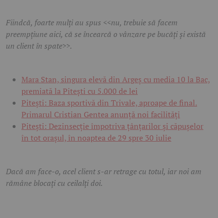
Fiindcă, foarte mulți au spus <<nu, trebuie să facem
preempțiune aici, că se încearcă o vânzare pe bucăți și există
un client în spate>>.
Mara Stan, singura elevă din Argeș cu media 10 la Bac,
premiată la Pitești cu 5.000 de lei
Pitești: Baza sportivă din Trivale, aproape de final.
Primarul Cristian Gentea anunță noi facilități
Pitești: Dezinsecție împotriva țânțarilor și căpușelor
în tot orașul, în noaptea de 29 spre 30 iulie
Dacă am face-o, acel client s-ar retrage cu totul, iar noi am
rămâne blocați cu ceilalți doi.