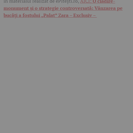
în materialul realizat de ePitești.ro,
AICI:
O clădire-
monument și o strategie controversată: Vânzarea pe
bucăți a fostului „Palat” Zara – Exclusiv –