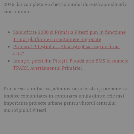
2026, iar completarea chestionarului durează aproximativ
cinci minute.
Salubritate 2000 și Primăria Pitești pun în funcțiune
11 noi platforme cu containere îngropate
Primarul Piteștiului: „Abia aștept să scap de firma
asta”
Atenție, șoferi din Pitești! Fraudă prin SMS în numele
TPARK. Avertismentul Primăriei
Prin această inițiativă, administrația locală își propune să
implice comunitatea în conturarea unuia dintre cele mai
importante proiecte urbane pentru viitorul centrului
municipiului Pitești.