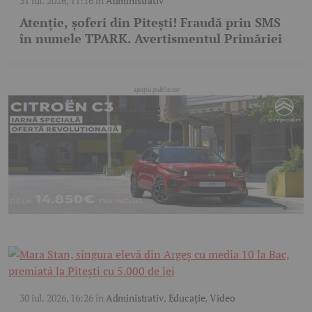
31 iul. 2026, 11:16
în
Administrativ
Atenție, șoferi din Pitești! Fraudă prin SMS
în numele TPARK. Avertismentul Primăriei
30 iul. 2026, 16:26
în
Administrativ
,
Educație
,
Video