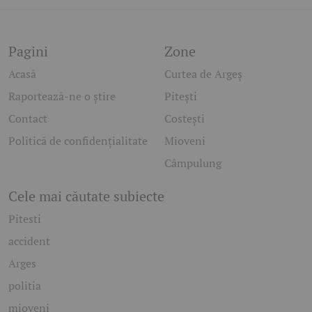
Pagini
Zone
Acasă
Curtea de Argeș
Raportează-ne o știre
Pitești
Contact
Costești
Politică de confidențialitate
Mioveni
Câmpulung
Cele mai căutate subiecte
Pitesti
accident
Arges
politia
mioveni