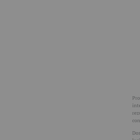
Pro
int
rez
con
Dos