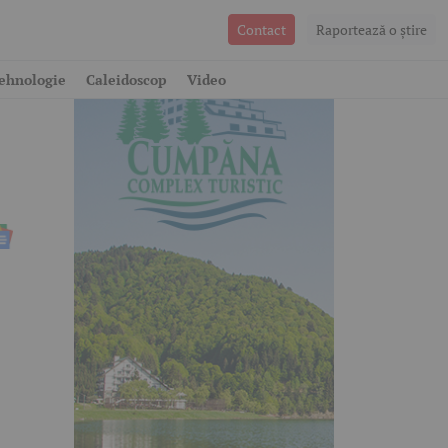
Contact
Raportează o ştire
ehnologie
Caleidoscop
Video