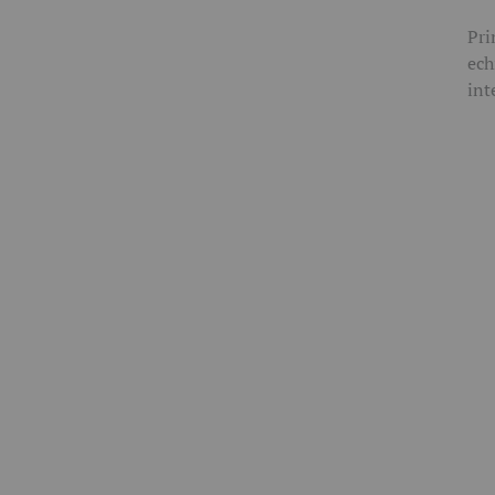
Pri
ech
int