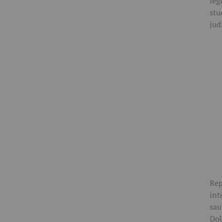
leg
stu
jud
Rep
int
sau
Dob