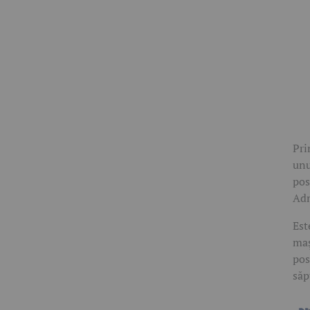
Pri
un
pos
Adm
Est
maș
pos
săp