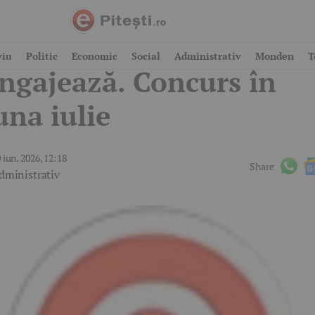
rimărie din Argeș
viu
Politic
Economic
Social
Administrativ
Monden
T
ngajează. Concurs în
una iulie
 iun. 2026, 12:18
Share
dministrativ