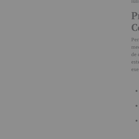
iul
P
C
Pen
med
de 
est
exe