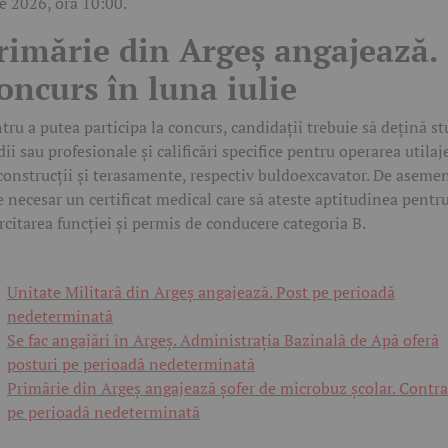
ie 2026, ora 10:00.
rimărie din Argeș angajează.
oncurs în luna iulie
tru a putea participa la concurs, candidații trebuie să dețină st
ii sau profesionale și calificări specifice pentru operarea utilaj
construcții și terasamente, respectiv buldoexcavator. De aseme
e necesar un certificat medical care să ateste aptitudinea pentr
rcitarea funcției și permis de conducere categoria B.
Unitate Militară din Argeș angajează. Post pe perioadă
nedeterminată
Se fac angajări în Argeș. Administrația Bazinală de Apă oferă
posturi pe perioadă nedeterminată
Primărie din Argeș angajează șofer de microbuz școlar. Contra
pe perioadă nedeterminată