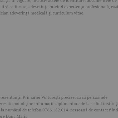
islația în vigoare, inclusiv actele de identitate, documentele de
dii și calificare, adeverințe privind experiența profesională, caz
iciar, adeverință medicală și curriculum vitae.
rezentanții Primăriei Vulturești precizează că persoanele
eresate pot obține informații suplimentare de la sediul instituț
 la numărul de telefon 0766.182.014, persoană de contact fiind
re Dana Maria.