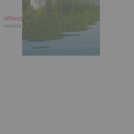
ePitești
redacția