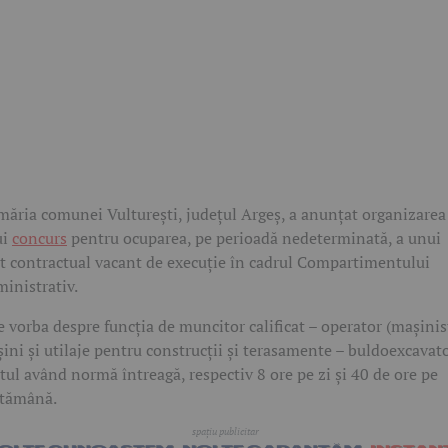
măria comunei Vulturești, județul Argeș, a anunțat organizarea
ui
concurs
pentru ocuparea, pe perioadă nedeterminată, a unui
t contractual vacant de execuție în cadrul Compartimentului
inistrativ.
e vorba despre funcția de muncitor calificat – operator (mașinis
ini și utilaje pentru construcții și terasamente – buldoexcavato
tul având normă întreagă, respectiv 8 ore pe zi și 40 de ore pe
tămână.