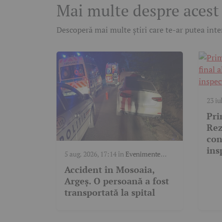
Mai multe despre acest
Descoperă mai multe știri care te-ar putea inter
23 iu
Pri
Rez
con
ins
5 aug. 2026, 17:14
în
Evenimente
Med
trafic
Accident în Mosoaia,
Argeș. O persoană a fost
transportată la spital