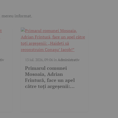
ii mereu informat.
tiv
13 iul. 2026, 09:06
în
Administrativ
Primarul comunei
Mosoaia, Adrian
Frîntură, face un apel
către toți argeșenii:
„Haideți să reconstruim
Conașu’ Iacob!”