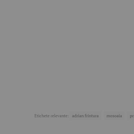
Etichete relevante:
adrian frintura
mosoaia
pr