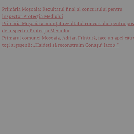
Primăria Moșoaia: Rezultatul final al concursului pentru
inspector Protecția Mediului
Primăria Moșoaia a anunțat rezultatul concursului pentru pos
de inspector Protecția Mediului
Primarul comunei Mosoaia, Adrian Frîntură, face un apel cătr
toți argeșenii: „Haideți să reconstruim Conașu’ Iacob!”