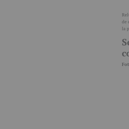
Rel
de 
la 
S
c
Fo