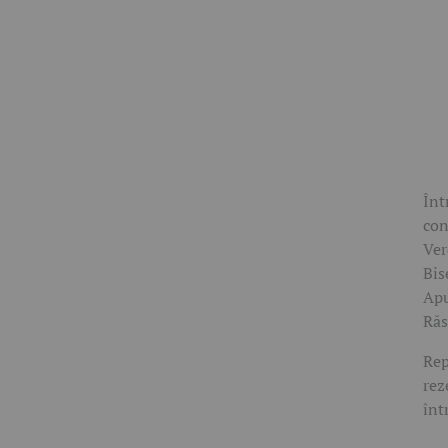
Înt
con
Ver
Bis
Apu
Răs
Rep
rez
înt