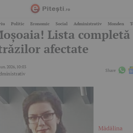
e oprește apa în
viu
Politic
Economic
Social
Administrativ
Monden
T
oșoaia! Lista completă
trăzilor afectate
iun. 2026, 10:03
Share
dministrativ
Mădălina