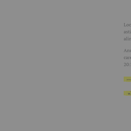
Loc
ast
ali
Anu
car
20: