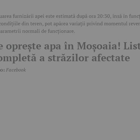
uarea furnizării apei este estimată după ora 20:30, însă în func
condițiile din teren, pot apărea variații privind momentul reven
parametrii normali de funcționare.
e oprește apa în Moșoaia! Lis
ompletă a străzilor afectate
to:
Facebook