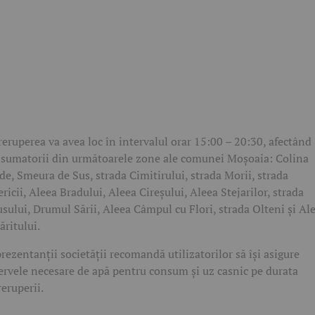
reruperea va avea loc în intervalul orar 15:00 – 20:30, afectând
sumatorii din următoarele zone ale comunei Moșoaia: Colina
de, Smeura de Sus, strada Cimitirului, strada Morii, strada
ericii, Aleea Bradului, Aleea Cireșului, Aleea Stejarilor, strada
sului, Drumul Sării, Aleea Câmpul cu Flori, strada Olteni și Al
ăritului.
rezentanții societății recomandă utilizatorilor să își asigure
ervele necesare de apă pentru consum și uz casnic pe durata
reruperii.