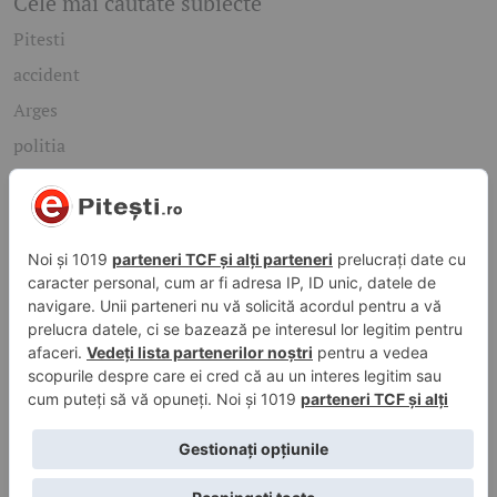
Cele mai căutate subiecte
Pitesti
accident
Arges
politia
mioveni
Caută rapid știrile care te interesează
Găsește cele mai recente știri, evenimente și subiecte de
interes din orașul tău. Introdu un cuvânt-cheie și descoperă
informațiile de care ai nevoie!
Caută
© 2026 ePitesti.ro | Toate drepturile rezervate. | Site