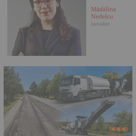
Mădălina
Nedelcu
jurnalist