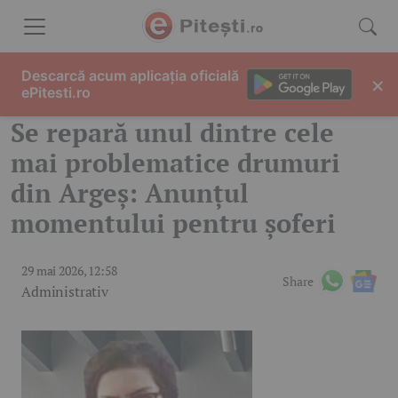
Skip to content
Descarcă acum aplicația oficială
×
ePitesti.ro
Se repară unul dintre cele
mai problematice drumuri
din Argeș: Anunțul
momentului pentru șoferi
29 mai 2026, 12:58
Share
Administrativ