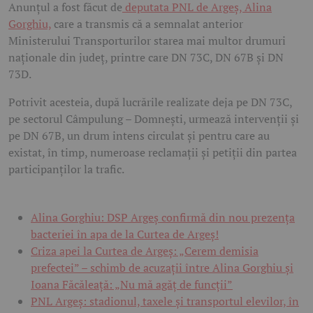
Anunțul a fost făcut de
deputata PNL de Argeș, Alina
Gorghiu,
care a transmis că a semnalat anterior
Ministerului Transporturilor starea mai multor drumuri
naționale din județ, printre care DN 73C, DN 67B și DN
73D.
Potrivit acesteia, după lucrările realizate deja pe DN 73C,
pe sectorul Câmpulung – Domnești, urmează intervenții și
pe DN 67B, un drum intens circulat și pentru care au
existat, în timp, numeroase reclamații și petiții din partea
participanților la trafic.
Alina Gorghiu: DSP Argeș confirmă din nou prezența
bacteriei în apa de la Curtea de Argeș!
Criza apei la Curtea de Argeș: „Cerem demisia
prefectei” – schimb de acuzații între Alina Gorghiu și
Ioana Făcăleață: „Nu mă agăț de funcții”
PNL Argeș: stadionul, taxele și transportul elevilor, în