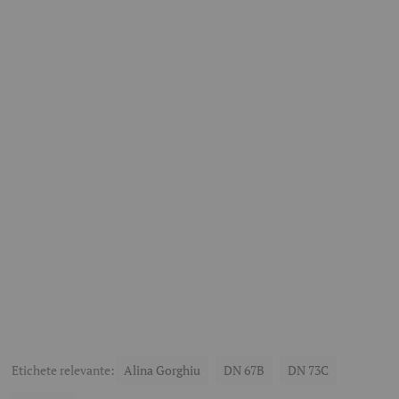
Etichete relevante:
Alina Gorghiu
DN 67B
DN 73C