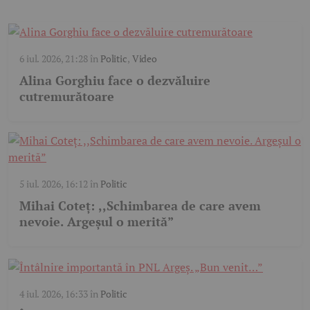
6 iul. 2026, 21:28
în
Politic
,
Video
Alina Gorghiu face o dezvăluire
cutremurătoare
5 iul. 2026, 16:12
în
Politic
Mihai Coteț: ,,Schimbarea de care avem
nevoie. Argeșul o merită”
4 iul. 2026, 16:33
în
Politic