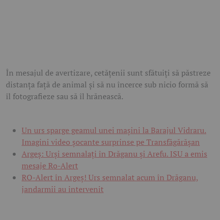
În mesajul de avertizare, cetățenii sunt sfătuiți să păstreze
distanța față de animal și să nu încerce sub nicio formă să
îl fotografieze sau să îl hrănească.
Un urs sparge geamul unei mașini la Barajul Vidraru.
Imagini video șocante surprinse pe Transfăgărășan
Argeș: Urși semnalați în Drăganu și Arefu. ISU a emis
mesaje Ro-Alert
RO-Alert în Argeș! Urs semnalat acum în Drăganu,
jandarmii au intervenit