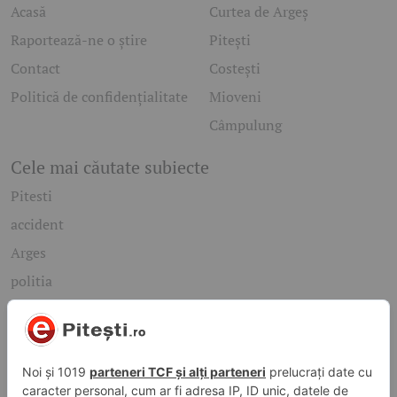
Acasă
Curtea de Argeș
Raportează-ne o știre
Pitești
Contact
Costești
Politică de confidențialitate
Mioveni
Câmpulung
Cele mai căutate subiecte
Pitesti
accident
Arges
politia
mioveni
Caută rapid știrile care te interesează
Găsește cele mai recente știri, evenimente și subiecte de