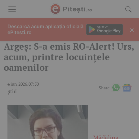
Skip to content
Descarcă acum aplicația oficială
×
ePitesti.ro
Argeș: S-a emis RO-Alert! Urs,
acum, printre locuințele
oamenilor
4 iun. 2026, 07:50
Share
Știri
Mădălina