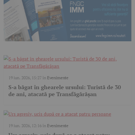
19 iun. 2026, 15:27
în
Evenimente
S-a băgat în ghearele ursului: Turistă de 30
de ani, atacată pe Transfăgărășan
19 iun. 2026, 12:16
în
Evenimente