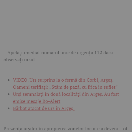
– Apelați imediat numărul unic de urgență 112 dacă
observați ursul.
VIDEO. Urs surprins la o fermă din Corbi, Argeș.
Oameni terifiați: „Stăm de pază, cu frica în suflet”
Urși semnalați în două localități din Argeș. Au fost
emise mesaje Ro-Alert
Bărbat atacat de urs în Argeș!
Prezența urșilor în apropierea zonelor locuite a devenit tot