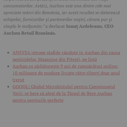
consumatorilor. Astăzi, Auchan este una dintre cele mai
apreciate mărci din România, iar acest rezultat se datorează
echipelor, furnizorilor și partenerilor noștri, cărora pur și
simplu le mulțumim.”
a declarat
Ionuț Ardeleanu
,
CEO
Auchan Retail România.
ANSVSA retrage stafide vândute în Auchan din cauza
pesticidelor. Magazine din Pitești, pe listă
Auchan.ro sărbătorește 9 ani de cumpărături online:
10 milioane de produse livrate către clienți doar anul
trecut
GOOOL! Ghidul Microbistului pentru Campionatul
Verii: ce bere să alegi de la Târgul de Bere Auchan
pentru meciurile perfecte