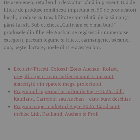
De asemenea, retailerul a dezvoltat până în prezent 100 de
filiere de produse românești împreună cu 50 de producători
locali, produse cu trasabilitate controlată, de la sămânță
până la raft. Sub eticheta „Cultivăm ce e mai bun!”
produsele din filierele Auchan se regăsesc în numeroase
categorii, precum legume și fructe, carmangerie, băcănie,
ouă, pește, lactate, unele dintre acestea bio.
Exclusiv/Pitești. Colosal: Zona Auchan–Rolast,
pregătită pentru un cartier mamut. Cine sunt
afaceriștii din spatele mega-proiectului
Programul supermarketurilor de Paște 2026: Lidl,
Kaufland, Carrefour sau Auchan – când sunt deschise
Program supermarketuri Paște 2026: Când sunt
închise Lidl, Kaufland, Auchan și Profi