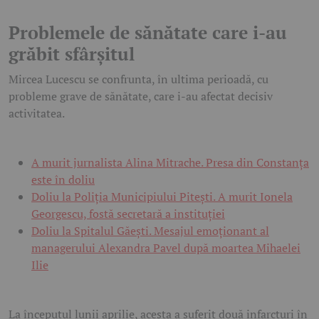
Problemele de sănătate care i-au
grăbit sfârșitul
Mircea Lucescu se confrunta, în ultima perioadă, cu
probleme grave de sănătate, care i-au afectat decisiv
activitatea.
A murit jurnalista Alina Mitrache. Presa din Constanța
este în doliu
Doliu la Poliția Municipiului Pitești. A murit Ionela
Georgescu, fostă secretară a instituției
Doliu la Spitalul Găești. Mesajul emoționant al
managerului Alexandra Pavel după moartea Mihaelei
Ilie
La începutul lunii aprilie, acesta a suferit două infarcturi în