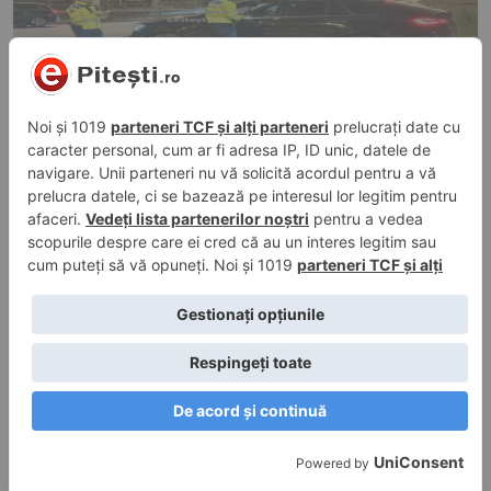
3 aug. 2026, 21:35
în
Evenimente trafic
Tânăr de 21 de ani din Pitești, prins cu
permisul suspendat și mașină
neînmatriculată