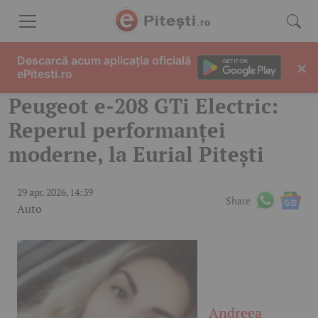
Skip to content
Descarcă acum aplicația oficială
×
ePitesti.ro
Peugeot e-208 GTi Electric:
Reperul performanței
moderne, la Eurial Pitești
29 apr. 2026, 14:39
Share
Auto
Andreea