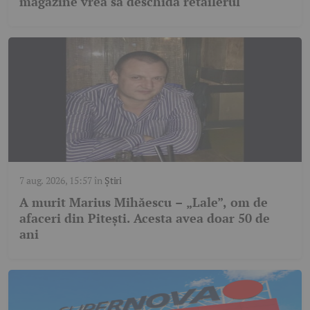
magazine vrea să deschidă retailerul
7 aug. 2026, 15:57
în
Știri
A murit Marius Mihăescu – „Lale”, om de
afaceri din Pitești. Acesta avea doar 50 de
ani