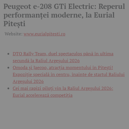
Peugeot e-208 GTi Electric: Reperul
performanței moderne, la Eurial
Pitești
Website:
www.eurialpitesti.ro
DTO Rally Team, duel spectaculos până în ultima
secundă la Raliul Argeșului 2026
Omoda și Jaecoo, atracția momentului în Pitești!
Expoziție specială în centru, înainte de startul Raliului
Argeșului 2026
Cei mai rapizi piloți vin la Raliul Argeșului 2026:
Eurial accelerează competiția