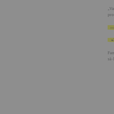
„Va
pro
Fam
să-