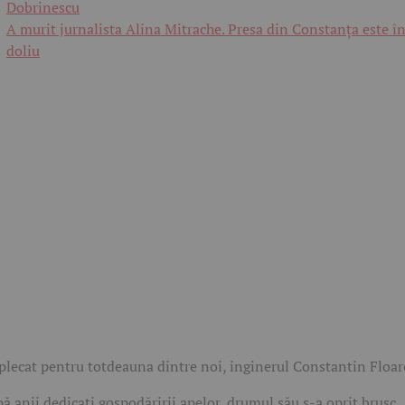
Dobrinescu
A murit jurnalista Alina Mitrache. Presa din Constanța este î
doliu
plecat pentru totdeauna dintre noi, inginerul Constantin Floar
ă anii dedicați gospodăririi apelor, drumul său s-a oprit brusc