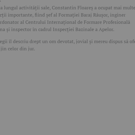
a lungul activității sale, Constantin Floareș a ocupat mai mult
cții importante, fiind șef al Formației Baraj Râușor, inginer
rdonator al Centrului Internațional de Formare Profesională
na și inspector în cadrul Inspecției Bazinale a Apelor.
egii îl descriu drept un om devotat, jovial și mereu dispus să of
ijin celor din jur.