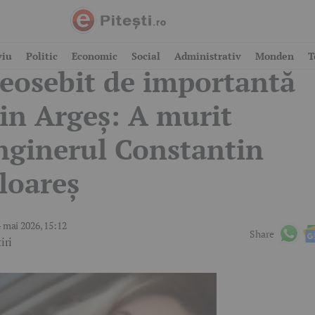
oliu la o instituție
viu
Politic
Economic
Social
Administrativ
Monden
T
eosebit de importantă
in Argeș: A murit
nginerul Constantin
loareș
 mai 2026, 15:12
Share
iri