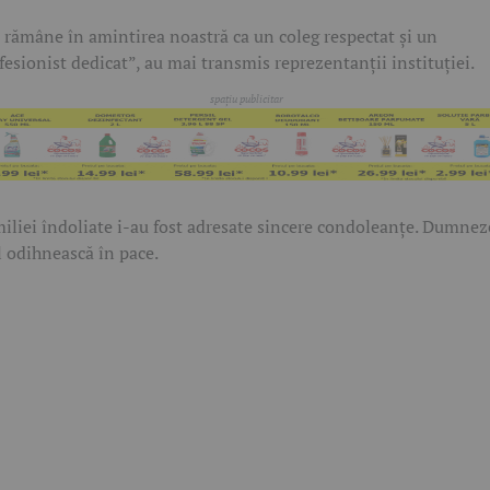
 rămâne în amintirea noastră ca un coleg respectat și un
fesionist dedicat”, au mai transmis reprezentanții instituției.
iliei îndoliate i-au fost adresate sincere condoleanțe. Dumne
l odihnească în pace.