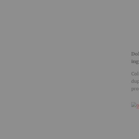
Dol
ing
Col
dup
pro