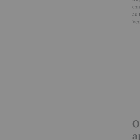
chi
au 
Ved
O
a