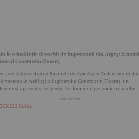
iu la o instituție deosebit de importantă din Argeș: A muri
inerul Constantin Floareș
ectivul Administrației Bazinale de Apă Argeș-Vedea este în dol
ă trecerea în neființă a inginerului Constantin Floareș, un
fesionist apreciat și respectat în domeniul gospodăririi apelor.