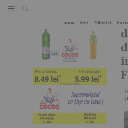
Skip to content
D
Acasa
Știri
Editorial
Inter
d
d
i
F
14
Șt