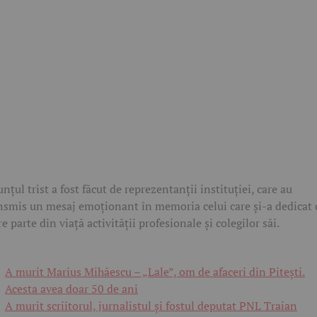
nțul trist a fost făcut de reprezentanții instituției, care au
nsmis un mesaj emoționant în memoria celui care și-a dedicat 
e parte din viață activității profesionale și colegilor săi.
A murit Marius Mihăescu – „Lale”, om de afaceri din Pitești.
Acesta avea doar 50 de ani
A murit scriitorul, jurnalistul și fostul deputat PNL Traian