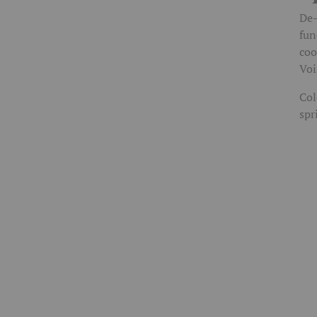
De-
fun
coo
Voi
Col
spr