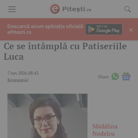
Skip to content
Descarcă acum aplicația oficială
×
ePitesti.ro
Ce se întâmplă cu Patiseriile
Luca
7 iun. 2026, 08:42
Share
Economic
Mădălina
Nedelcu