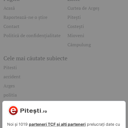
Acasă
Curtea de Argeș
Raportează-ne o știre
Pitești
Contact
Costești
Politică de confidențialitate
Mioveni
Câmpulung
Cele mai căutate subiecte
Pitesti
accident
Arges
politia
mioveni
Caută rapid știrile care te interesează
Găsește cele mai recente știri, evenimente și subiecte de