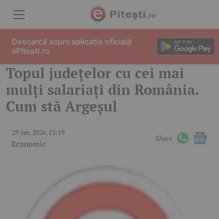
Skip to content
Descarcă acum aplicația oficială
ePitesti.ro
Topul județelor cu cei mai
mulți salariați din România.
Cum stă Argeșul
29 iun. 2026, 13:19
Share
Economic