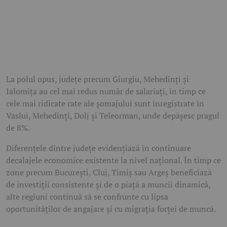
La polul opus, județe precum Giurgiu, Mehedinți și
Ialomița au cel mai redus număr de salariați, în timp ce
cele mai ridicate rate ale șomajului sunt înregistrate în
Vaslui, Mehedinți, Dolj și Teleorman, unde depășesc pragul
de 8%.
Diferențele dintre județe evidențiază în continuare
decalajele economice existente la nivel național. În timp ce
zone precum București, Cluj, Timiș sau Argeș beneficiază
de investiții consistente și de o piață a muncii dinamică,
alte regiuni continuă să se confrunte cu lipsa
oportunităților de angajare și cu migrația forței de muncă.