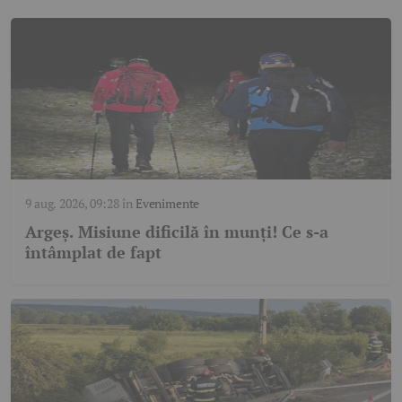
9 aug. 2026, 09:28
în
Evenimente
Argeș. Misiune dificilă în munți! Ce s-a
întâmplat de fapt