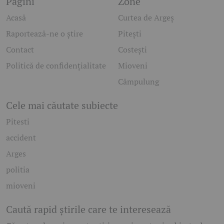
Pagini
Zone
Acasă
Curtea de Argeș
Raportează-ne o știre
Pitești
Contact
Costești
Politică de confidențialitate
Mioveni
Câmpulung
Cele mai căutate subiecte
Pitesti
accident
Arges
politia
mioveni
Caută rapid știrile care te interesează