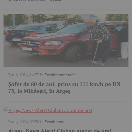
7 aug. 2026, 16:33
în
Evenimente trafic
Șofer de 80 de ani, prins cu 111 km/h pe DN
73, la Mihăești, în Argeș
7 aug. 2026, 09:38
în
Evenimente
Argeş. News Alert! Cioban atacat de urs!