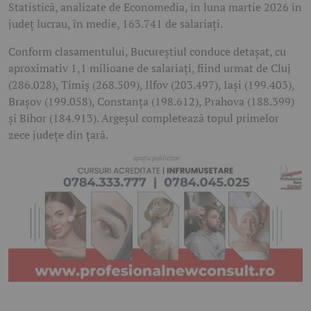
Statistică, analizate de Economedia, în luna martie 2026 în
județ lucrau, în medie, 163.741 de salariați.
Conform clasamentului, Bucureștiul conduce detașat, cu
aproximativ 1,1 milioane de salariați, fiind urmat de Cluj
(286.028), Timiș (268.509), Ilfov (203.497), Iași (199.403),
Brașov (199.058), Constanța (198.612), Prahova (188.399)
și Bihor (184.913). Argeșul completează topul primelor
zece județe din țară.