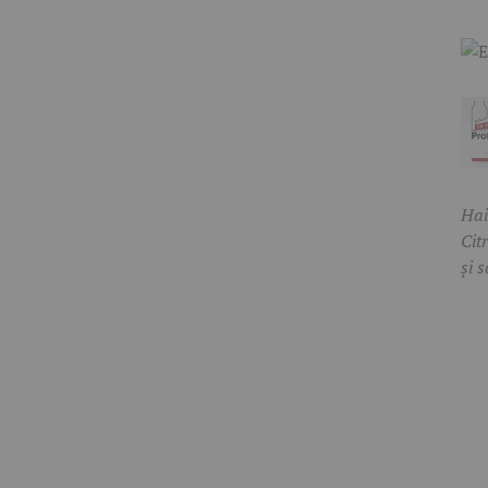
Hai
Cit
și s