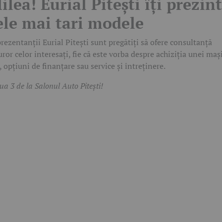
ilea! Eurial Pitești îți prezin
ele mai tari modele
rezentanții Eurial Pitești sunt pregătiți să ofere consultanță
uror celor interesați, fie că este vorba despre achiziția unei maș
, opțiuni de finanțare sau service și întreținere.
iua 3 de la Salonul Auto Pitești!