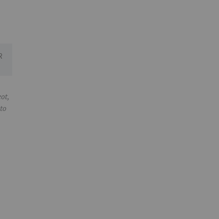
ot,
uto