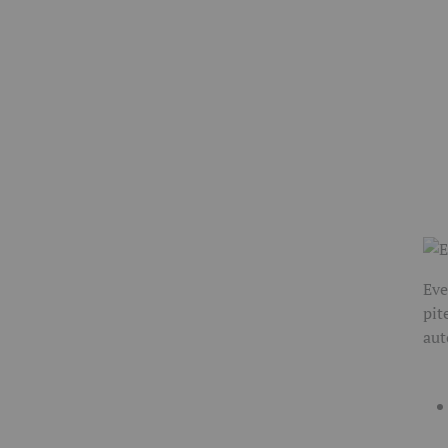
Eve
pit
aut