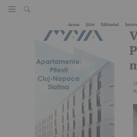
Skip to content
E
Acasa
Știri
Editorial
Inter
V
P
m
13
A