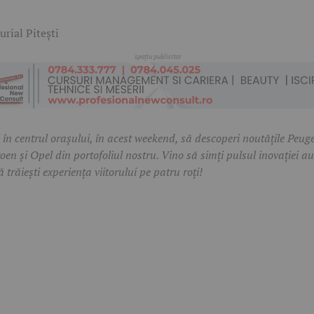
 în centrul orașului, în acest weekend, să descoperi noutățile Peuge
roen și Opel din portofoliul nostru. Vino să simți pulsul inovației a
ă trăiești experiența viitorului pe patru roți!