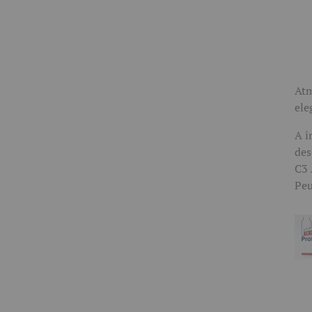
Atm
ele
A î
des
C3 
Peu