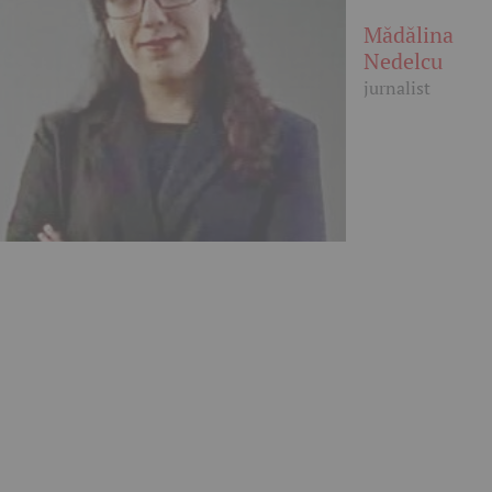
Mădălina
Nedelcu
jurnalist