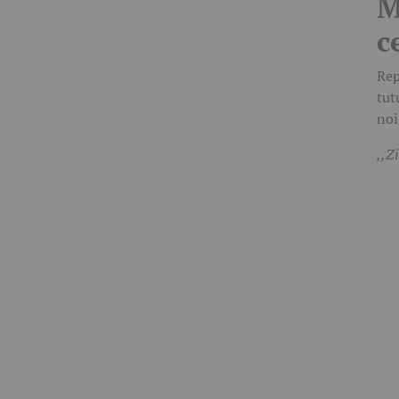
M
c
Rep
tut
noi
,,Z