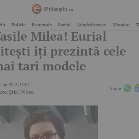
veniment auto în Piața
viu
Politic
Economic
Social
Administrativ
Monden
T
asile Milea! Eurial
itești îți prezintă cele
ai tari modele
 iun. 2025, 15:07
Share
uto
,
Știri
,
Video