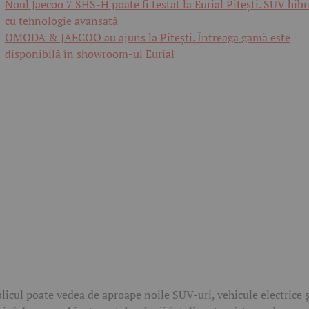
Noul Jaecoo 7 SHS-H poate fi testat la Eurial Pitești. SUV hibr
cu tehnologie avansată
OMODA & JAECOO au ajuns la Pitești. Întreaga gamă este
disponibilă în showroom-ul Eurial
licul poate vedea de aproape noile SUV-uri, vehicule electrice ș