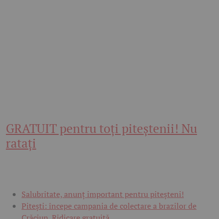
GRATUIT pentru toți piteștenii! Nu
ratați
Salubritate, anunț important pentru piteșteni!
Pitești: începe campania de colectare a brazilor de
Crăciun. Ridicare gratuită