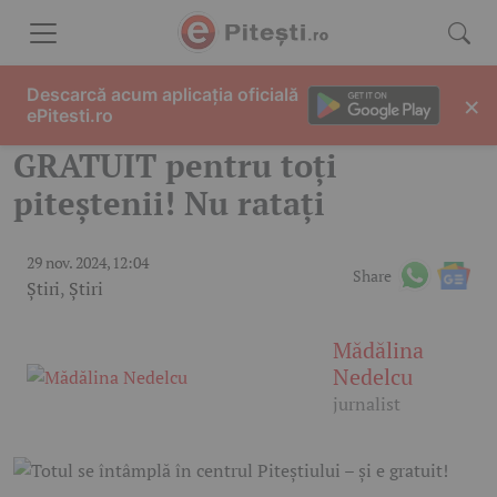
Skip to content
Descarcă acum aplicația oficială
×
ePitesti.ro
GRATUIT pentru toți
piteștenii! Nu ratați
29 nov. 2024, 12:04
Share
Știri
,
Știri
Mădălina
Nedelcu
jurnalist