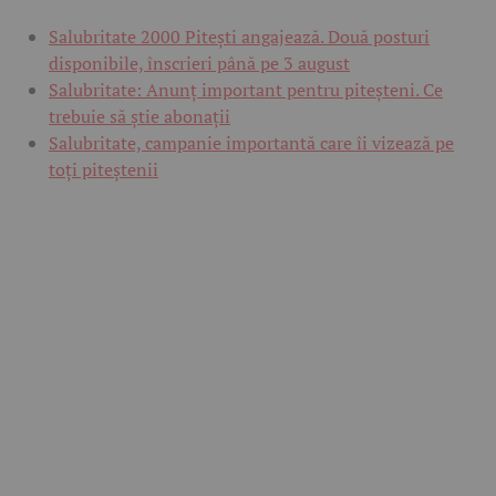
Salubritate 2000 Pitești angajează. Două posturi
disponibile, înscrieri până pe 3 august
Salubritate: Anunț important pentru piteșteni. Ce
trebuie să știe abonații
Salubritate, campanie importantă care îi vizează pe
toți piteștenii