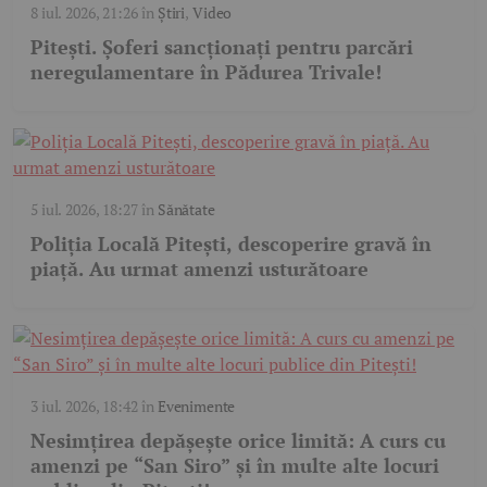
8 iul. 2026, 21:26
în
Știri
,
Video
Pitești. Șoferi sancționați pentru parcări
neregulamentare în Pădurea Trivale!
5 iul. 2026, 18:27
în
Sănătate
Poliția Locală Pitești, descoperire gravă în
piață. Au urmat amenzi usturătoare
3 iul. 2026, 18:42
în
Evenimente
Nesimțirea depășește orice limită: A curs cu
amenzi pe “San Siro” și în multe alte locuri