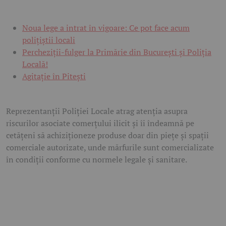
Noua lege a intrat în vigoare: Ce pot face acum
polițiștii locali
Percheziții-fulger la Primărie din București și Poliția
Locală!
Agitație în Pitești
Reprezentanții Poliției Locale atrag atenția asupra
riscurilor asociate comerțului ilicit și îi îndeamnă pe
cetățeni să achiziționeze produse doar din piețe și spații
comerciale autorizate, unde mărfurile sunt comercializate
în condiții conforme cu normele legale și sanitare.