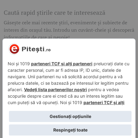
Caută rapid știrile care te interesează
Găsește cele mai recente știri, evenimente și subiecte de
interes din orașul tău. Introdu un cuvânt-cheie și descoperă
informațiile de care ai nevoie!
Caută
© 2026 ePitesti.ro | Toate drepturile rezervate. | Site
administrat de
WebFixer.ro