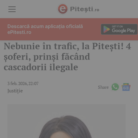
Skip to content
Descarcă acum aplicația oficială
ePitesti.ro
Nebunie în trafic, la Pitești! 4
șoferi, prinși făcând
cascadorii ilegale
3 feb. 2026, 22:07
Share
Justiție