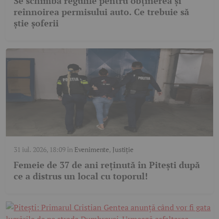
Se schimbă regulile pentru obținerea și
reînnoirea permisului auto. Ce trebuie să
știe șoferii
31 iul. 2026, 18:09
în
Evenimente
,
Justiție
Femeie de 37 de ani reținută în Pitești după
ce a distrus un local cu toporul!