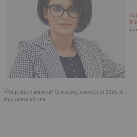
An
Ma
jur