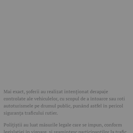
Mai exact, șoferii au realizat intenționat derapaje
controlate ale vehiculelor, cu scopul de a întoarce sau roti
autoturismele pe drumul public, punând astfel în pericol
siguranța traficului rutier.
Polițiștii au luat măsurile legale care se impun, conform
legislației în vigoare, și reamintesc participanților la trafic