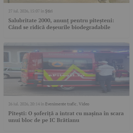
27 iul. 2026, 15:07
în
Știri
Salubritate 2000, anunț pentru piteșteni:
Când se ridică deșeurile biodegradabile
26 iul. 2026, 20:14
în
Evenimente trafic
,
Video
Pitești: O șoferiță a intrat cu mașina în scara
unui bloc de pe IC Brătianu