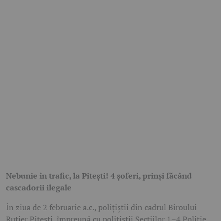
Nebunie în trafic, la Pitești! 4 șoferi, prinși făcând
cascadorii ilegale
În ziua de 2 februarie a.c., polițiștii din cadrul Biroului
Rutier Pitești, împreună cu polițiștii Secțiilor 1–4 Poliție