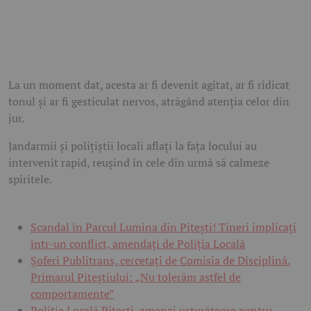
La un moment dat, acesta ar fi devenit agitat, ar fi ridicat
tonul și ar fi gesticulat nervos, atrăgând atenția celor din
jur.
Jandarmii și polițiștii locali aflați la fața locului au
intervenit rapid, reușind în cele din urmă să calmeze
spiritele.
Scandal în Parcul Lumina din Pitești! Tineri implicați
într-un conflict, amendați de Poliția Locală
Șoferi Publitrans, cercetați de Comisia de Disciplină.
Primarul Piteștiului: „Nu tolerăm astfel de
comportamente”
Poliția Locală Pitești, amenzi usturătoare pentru