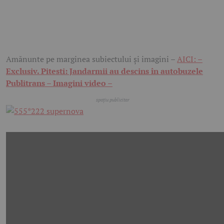
Amănunte pe marginea subiectului și imagini –
AICI: –
Exclusiv. Pitesti: Jandarmii au descins în autobuzele
Publitrans – Imagini video –