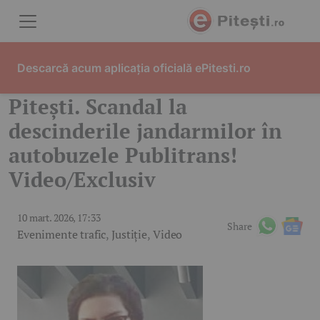
Skip to content
Descarcă acum aplicația oficială ePitesti.ro
Pitești. Scandal la
descinderile jandarmilor în
autobuzele Publitrans!
Video/Exclusiv
10 mart. 2026, 17:33
Share
Evenimente trafic
,
Justiție
,
Video