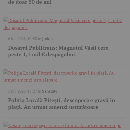
de doar 50 de ani
6 iul. 2026, 10:58
în
Juridic
Dosarul Publitrans: Magnatul Văsîi cere
peste 1,1 mil € despăgubiri
5 iul. 2026, 18:27
în
Sănătate
Poliția Locală Pitești, descoperire gravă în
piață. Au urmat amenzi usturătoare