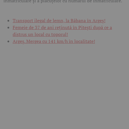
înmatriculare și a plăcuțelor cu numărul de înmatriculare.
Transport ilegal de lemn, la Băbana în Argeș!
Femeie de 37 de ani reținută în Pitești după ce a
distrus un local cu toporul!
Argeș. Mergea cu 141 km/h în localitate!