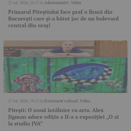
27 iul. 2026, 22:17
în
Administrativ
,
Video
Primarul Piteștiului face praf o firmă din
București care și-a bătut joc de un bulevard
central din oraș!
27 iul. 2026, 19:12
în
Eveniment cultural
,
Video
Pitești: O nouă întâlnire cu arta. Alex
Jigman aduce ediția a II-a a expoziției „O zi
la studio JVA”