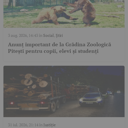
3 aug. 2026, 14:43
în
Social
,
Știri
Anunț important de la Grădina Zoologică
Pitești pentru copii, elevi și studenți
31 iul. 2026, 21:14
în
Justiție