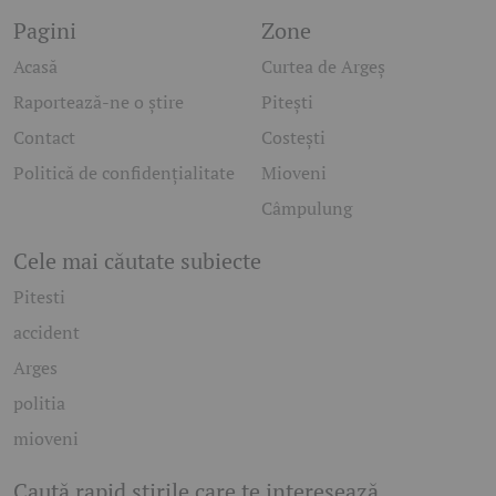
Pagini
Zone
Acasă
Curtea de Argeș
Raportează-ne o știre
Pitești
Contact
Costești
Politică de confidențialitate
Mioveni
Câmpulung
Cele mai căutate subiecte
Pitesti
accident
Arges
politia
mioveni
Caută rapid știrile care te interesează