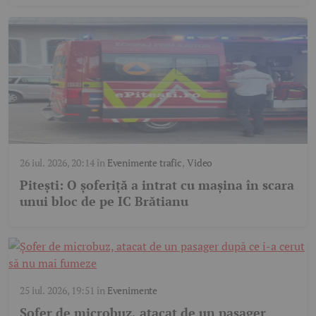
26 iul. 2026, 20:14
în
Evenimente trafic
,
Video
Pitești: O șoferiță a intrat cu mașina în scara
unui bloc de pe IC Brătianu
25 iul. 2026, 19:51
în
Evenimente
Șofer de microbuz, atacat de un pasager