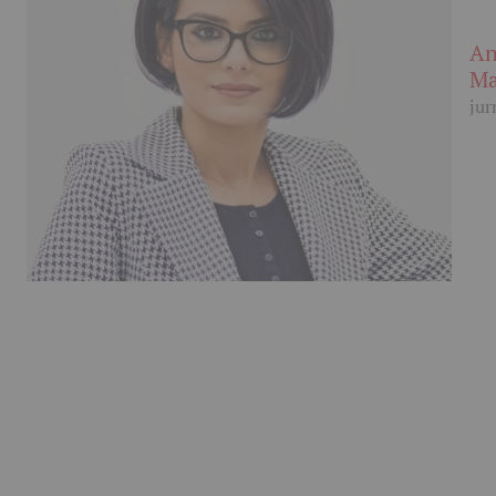
An
Ma
jur