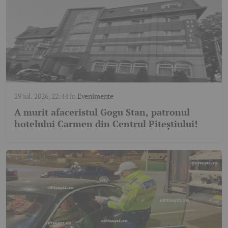
29 iul. 2026, 22:44
în
Evenimente
A murit afaceristul Gogu Stan, patronul
hotelului Carmen din Centrul Piteștiului!