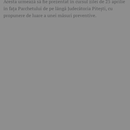
Acesta urmează să fie prezentat în cursul zilei de 25 aprilie
în fața Parchetului de pe lângă Judecătoria Pitești, cu
propunere de luare a unei măsuri preventive.