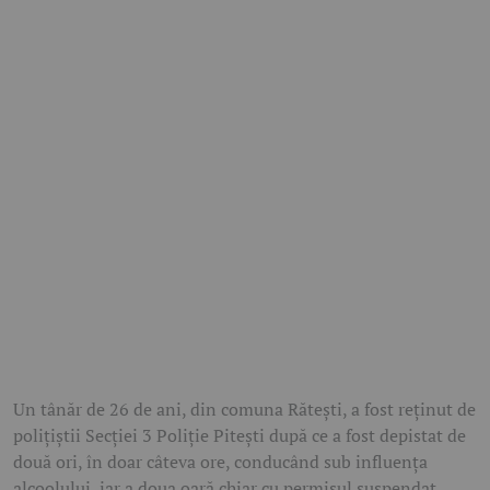
Un tânăr de 26 de ani, din comuna Rătești, a fost reținut de
polițiștii Secției 3 Poliție Pitești după ce a fost depistat de
două ori, în doar câteva ore, conducând sub influența
alcoolului, iar a doua oară chiar cu permisul suspendat.