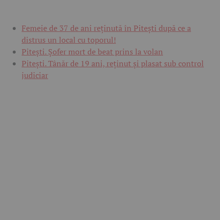
Femeie de 37 de ani reținută în Pitești după ce a
distrus un local cu toporul!
Pitești. Șofer mort de beat prins la volan
Pitești. Tânăr de 19 ani, reținut și plasat sub control
judiciar