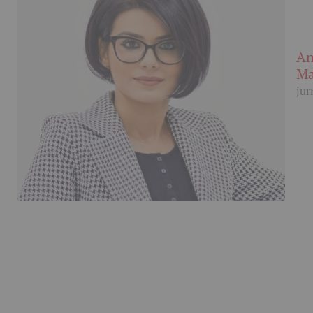
An
Ma
jur