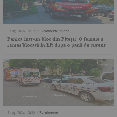
5 aug. 2026, 15:19
în
Evenimente
,
Video
Panică într-un bloc din Pitești! O femeie a
rămas blocată în lift după o pană de curent
5 aug. 2026, 10:20
în
Evenimente