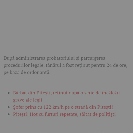
După administrarea probatoriului și parcurgerea
procedurilor legale, tânărul a fost reținut pentru 24 de ore,
pe bază de ordonanță.
Bărbat din Pitești, reținut după o serie de încălcări
grave ale legii
Șofer prins cu 122 km/h pe o stradă din Pitești!
Pitești: Hoț cu furturi repetate, săltat de polițiști