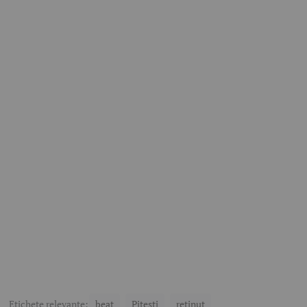
Etichete relevante:
beat
Pitesti
reținut