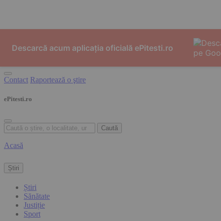
Skip to content
Descarcă acum aplicația oficială ePitesti.ro
Contact
Raportează o ştire
ePitesti.ro
Caută
Acasă
Știri
Știri
Sănătate
Justiție
Sport