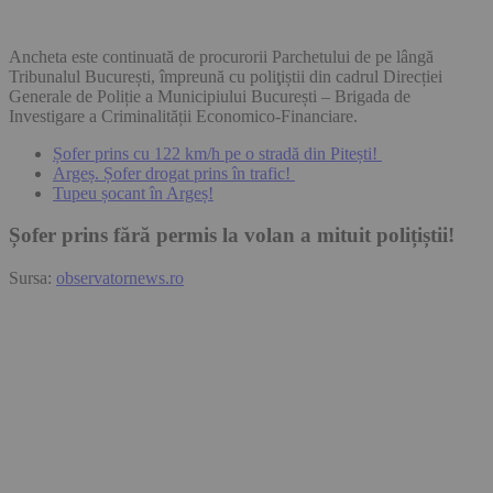
Ancheta este continuată de procurorii Parchetului de pe lângă
Tribunalul București, împreună cu poliţiștii din cadrul Direcției
Generale de Poliție a Municipiului București – Brigada de
Investigare a Criminalității Economico-Financiare.
Șofer prins cu 122 km/h pe o stradă din Pitești!
Argeș. Șofer drogat prins în trafic!
Tupeu șocant în Argeș!
Șofer prins fără permis la volan a mituit polițiștii!
Sursa:
observatornews.ro