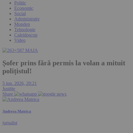
Politic
Economic
Social
Administrativ
Monden
Tehnologie
Caleidoscop
Video
Șofer prins fără permis la volan a mituit
polițistul!
5 iun. 2026, 20:21
Justiție
Share
Andreea Mateica
jurnalist