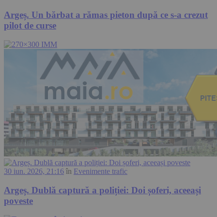
Argeș. Un bărbat a rămas pieton după ce s-a crezut
pilot de curse
30 iun. 2026, 21:16
în
Evenimente trafic
Argeș. Dublă captură a poliției: Doi șoferi, aceeași
poveste