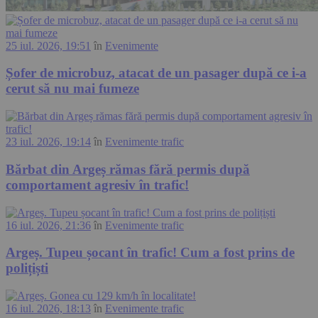
25 iul. 2026, 19:51
în
Evenimente
Șofer de microbuz, atacat de un pasager după ce i-a
cerut să nu mai fumeze
23 iul. 2026, 19:14
în
Evenimente trafic
Bărbat din Argeș rămas fără permis după
comportament agresiv în trafic!
16 iul. 2026, 21:36
în
Evenimente trafic
Argeș. Tupeu șocant în trafic! Cum a fost prins de
polițiști
16 iul. 2026, 18:13
în
Evenimente trafic