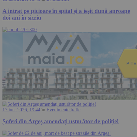
A intrat pe picioare în spital și a ieșit după aproape
doi ani în sicriu
17 iun. 2026, 19:44
în
Evenimente trafic
Șoferi din Argeș amendați usturător de poliție!