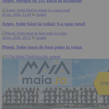
Argeș. Mergea cu 141 km/h în localitate!
28 iul. 2026, 21:49
în
Justiție
Argeș. Șofer băut la volan! S-a opus total!
28 iul. 2026, 20:12
în
Justiție
Pitești. Șofer mort de beat prins la volan