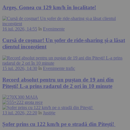
Argeș. Gonea cu 129 km/h în localitate!
16 iul. 2026, 14:55
în
Evenimente
Cursă de coșmar! Un șofer de ride-sharing și-a lăsat
clientul inconștient
15 iul. 2026, 14:30
în
Evenimente trafic
Record absolut pentru un puștan de 19 ani din
Pitești! L-a prins radarul de 2 ori în 10 minute
13 iul. 2026, 22:20
în
Justiție
Șofer prins cu 122 km/h pe o stradă din Pitești!