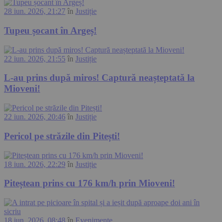
28 iun. 2026, 21:27
în
Justiție
Tupeu șocant în Argeș!
22 iun. 2026, 21:55
în
Justiție
L-au prins după miros! Captură neașteptată la
Mioveni!
22 iun. 2026, 20:46
în
Justiție
Pericol pe străzile din Pitești!
18 iun. 2026, 22:29
în
Justiție
Piteștean prins cu 176 km/h prin Mioveni!
18 iun. 2026, 08:48
în
Evenimente