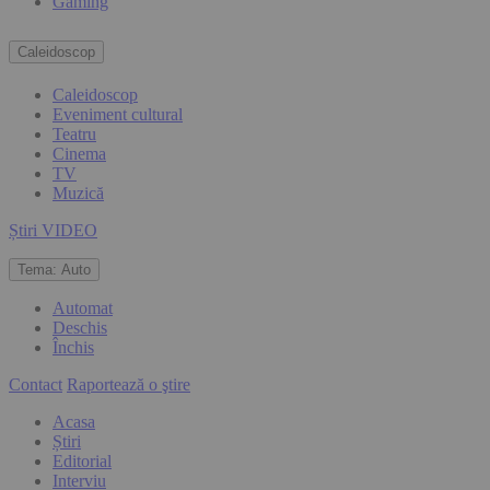
Gaming
Caleidoscop
Caleidoscop
Eveniment cultural
Teatru
Cinema
TV
Muzică
Știri VIDEO
Tema:
Auto
Automat
Deschis
Închis
Contact
Raportează o ştire
Acasa
Știri
Editorial
Interviu