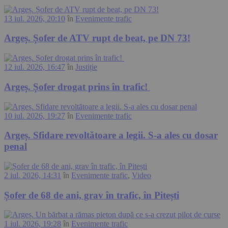
13 iul. 2026, 20:10
în
Evenimente trafic
Argeș. Șofer de ATV rupt de beat, pe DN 73!
12 iul. 2026, 16:47
în
Justiție
Argeș. Șofer drogat prins în trafic!
10 iul. 2026, 19:27
în
Evenimente trafic
Argeș. Sfidare revoltătoare a legii. S-a ales cu dosar
penal
2 iul. 2026, 14:31
în
Evenimente trafic
,
Video
Șofer de 68 de ani, grav în trafic, în Pitești
1 iul. 2026, 19:28
în
Evenimente trafic