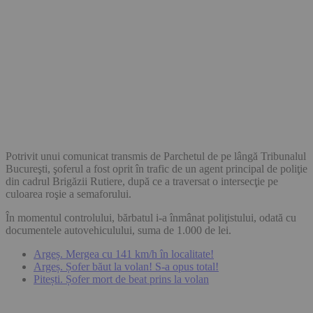
Potrivit unui comunicat transmis de Parchetul de pe lângă Tribunalul
Bucureşti, şoferul a fost oprit în trafic de un agent principal de poliţie
din cadrul Brigăzii Rutiere, după ce a traversat o intersecţie pe
culoarea roşie a semaforului.
În momentul controlului, bărbatul i-a înmânat poliţistului, odată cu
documentele autovehiculului, suma de 1.000 de lei.
Argeș. Mergea cu 141 km/h în localitate!
Argeș. Șofer băut la volan! S-a opus total!
Pitești. Șofer mort de beat prins la volan