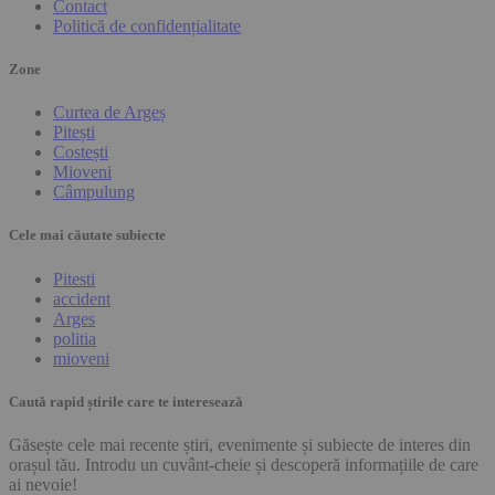
Contact
Politică de confidențialitate
Zone
Curtea de Argeș
Pitești
Costești
Mioveni
Câmpulung
Cele mai căutate subiecte
Pitesti
accident
Arges
politia
mioveni
Caută rapid știrile care te interesează
Găsește cele mai recente știri, evenimente și subiecte de interes din
orașul tău. Introdu un cuvânt-cheie și descoperă informațiile de care
ai nevoie!