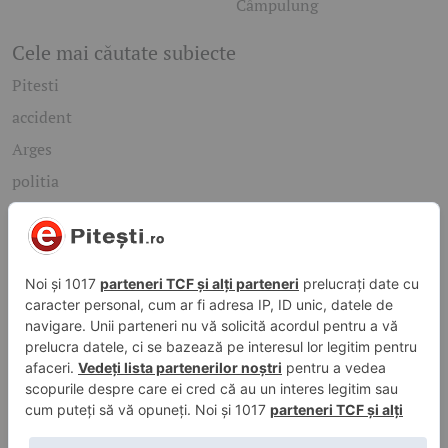
Câmpulung
Cele mai căutate subiecte
Pitesti
accident
Arges
politia
mioveni
Caută rapid știrile care te interesează
Găsește cele mai recente știri, evenimente și subiecte de
interes din orașul tău. Introdu un cuvânt-cheie și descoperă
informațiile de care ai nevoie!
Caută