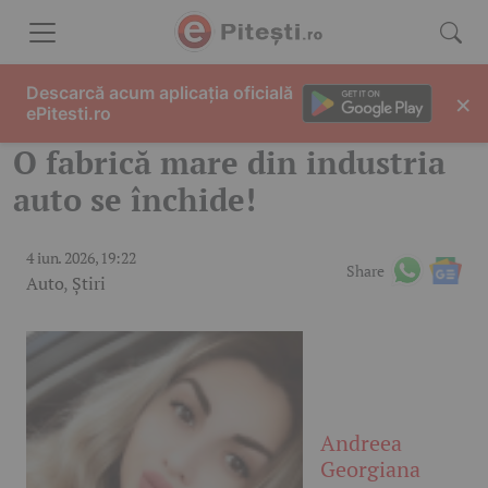
Skip to content
Descarcă acum aplicația oficială
×
ePitesti.ro
O fabrică mare din industria
auto se închide!
4 iun. 2026, 19:22
Share
Auto
,
Știri
Andreea
Georgiana