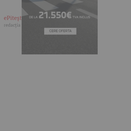
ePitești
redacția