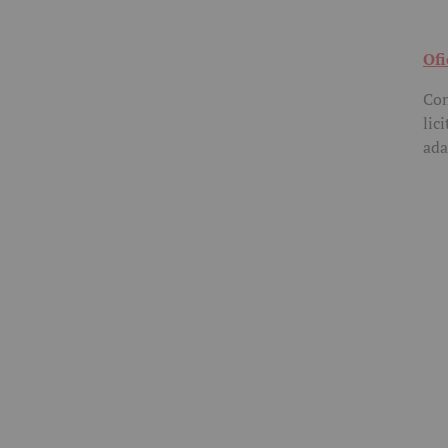
Ofi
Com
lic
ada