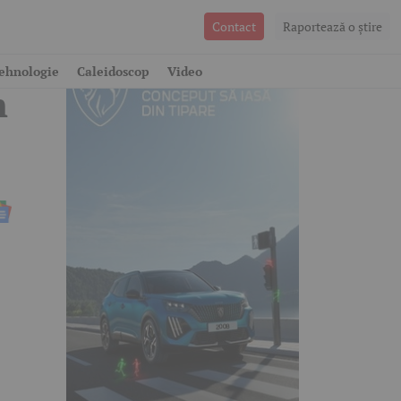
Contact
Raportează o ştire
5
ehnologie
Caleidoscop
Video
n