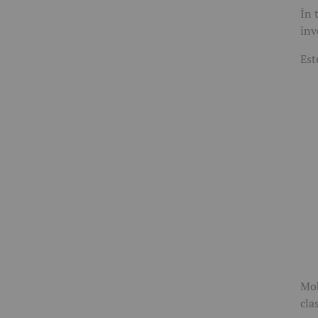
În 
inv
Est
Mob
cla