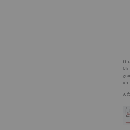
Ofi
Mun
gră
uni
A f