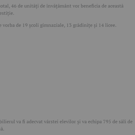
total, 46 de unități de învățământ vor beneficia de această
estiție.
e vorba de 19 școli gimnaziale, 13 grădinițe și 14 licee.
ilierul va fi adecvat vârstei elevilor și va echipa 795 de săli de
să.