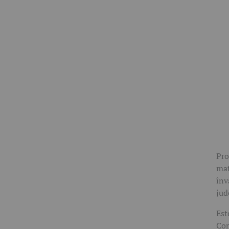
Pro
mat
înv
jud
Est
Com