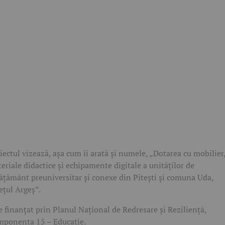
iectul vizează, așa cum îi arată și numele, „Dotarea cu mobilier
eriale didactice și echipamente digitale a unităților de
ățământ preuniversitar și conexe din Pitești și comuna Uda,
ețul Argeș”.
e finanțat prin Planul Național de Redresare și Reziliență,
ponenta 15 – Educație.