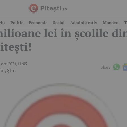
ficial! Investiție de 12,
viu
Politic
Economic
Social
Administrativ
Monden
T
ilioane lei în școlile di
itești!
 oct. 2024, 11:05
Share
iri
,
Știri