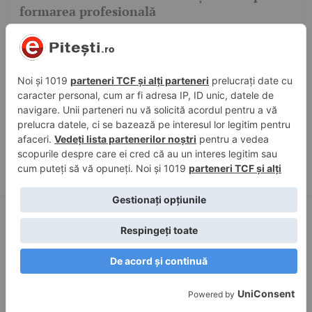
formarea profesională
28 ian. 2026, 08:51
în
Știri
Profesional New Consult, lider în formare
profesională în Pitești
Pagini
Zone
Acasă
Curtea de Argeș
Raportează-ne o știre
Pitești
Contact
Costești