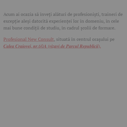
Acum ai ocazia să înveți alături de profesioniști, traineri de
excepție aleși datorită experienței lor în domeniu, în cele
mai bune condiții de studiu, în cadrul școlii de formare.
Profesional New Consult
, situată în centrul orașului pe
𝑪𝒂𝒍𝒆𝒂 𝑪𝒓𝒂𝒊𝒐𝒗𝒆𝒊, 𝒏𝒓.60𝑨 (𝒗𝒊𝒛𝒂𝒗𝒊 𝒅𝒆 𝑷𝒂𝒓𝒄𝒖𝒍 𝑹𝒆𝒑𝒖𝒃𝒍𝒊𝒄𝒊𝒊).