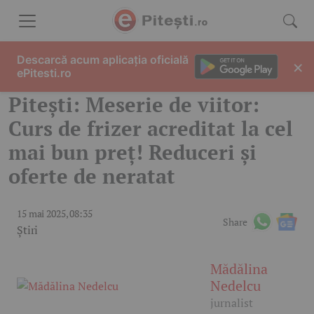
Skip to content
Descarcă acum aplicația oficială
×
ePitesti.ro
Pitești: Meserie de viitor:
Curs de frizer acreditat la cel
mai bun preț! Reduceri și
oferte de neratat
15 mai 2025, 08:35
Share
Știri
Mădălina
Nedelcu
jurnalist