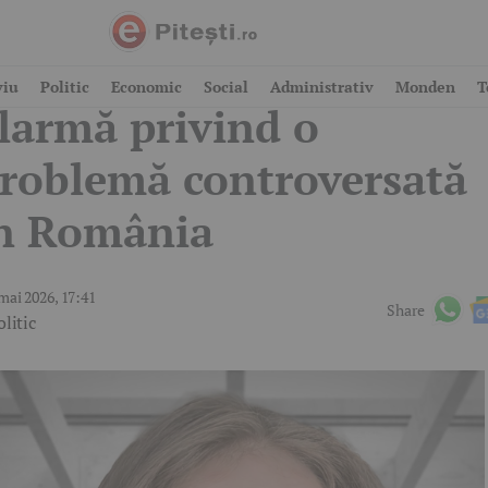
lina Gorghiu, semnal d
viu
Politic
Economic
Social
Administrativ
Monden
T
larmă privind o
roblemă controversată
n România
mai 2026, 17:41
Share
olitic