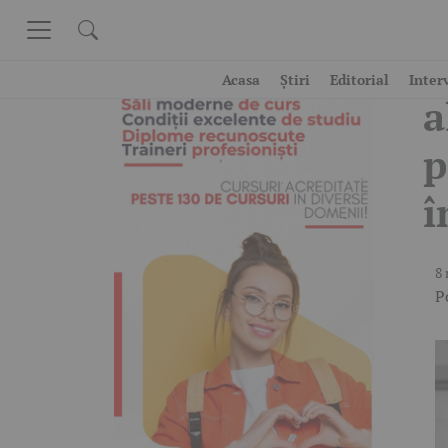
Skip to content
A
Acasa
Știri
Editorial
Inter
a
p
î
8 
P