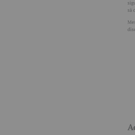
sig
să 
Mes
dis
A