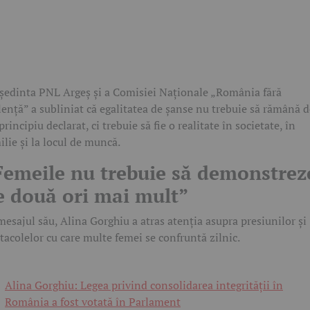
ședinta PNL Argeș și a Comisiei Naționale „România fără
lență” a subliniat că egalitatea de șanse nu trebuie să rămână 
principiu declarat, ci trebuie să fie o realitate în societate, în
ilie și la locul de muncă.
Femeile nu trebuie să demonstrez
e două ori mai mult”
mesajul său, Alina Gorghiu a atras atenția asupra presiunilor și
tacolelor cu care multe femei se confruntă zilnic.
Alina Gorghiu: Legea privind consolidarea integrității în
România a fost votată în Parlament