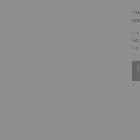
Ali
con
Cu 
Gor
sig