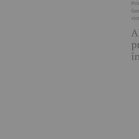
Pri
Gor
vic
A
p
î