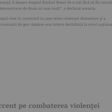
uranță. E despre dreptul fiecărei femei de a trăi fără să fie nevoi
demonstreze de două ori mai mult”, a declarat aceasta.
ajul vine în contextul în care tema violenței domestice și a
criminării de gen rămâne una intens dezbătută la nivel naționa
ccent pe combaterea violenței