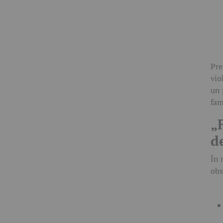
Pre
vio
un 
fam
„
d
În 
obs