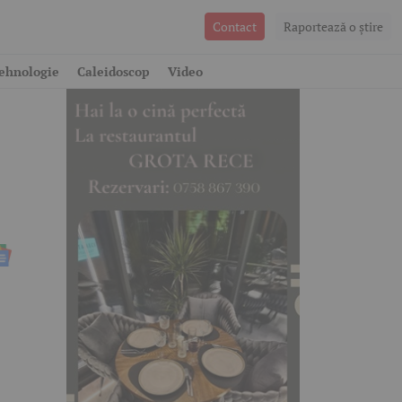
Contact
Raportează o ştire
e
ehnologie
Caleidoscop
Video