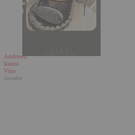
Andreea
Ioana
Vișa
jurnalist