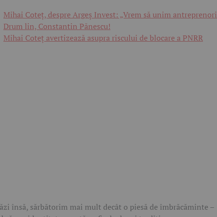
Mihai Coteț, despre Argeș Invest: „Vrem să unim antreprenori
Drum lin, Constantin Pănescu!
Mihai Coteț avertizează asupra riscului de blocare a PNRR
ăzi însă, sărbătorim mai mult decât o piesă de îmbrăcăminte –