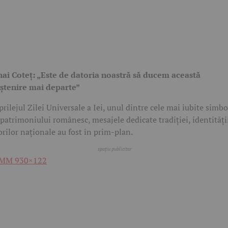
ai Coteț: „Este de datoria noastră să ducem această
tenire mai departe”
prilejul Zilei Universale a Iei, unul dintre cele mai iubite simbo
 patrimoniului românesc, mesajele dedicate tradiției, identității
orilor naționale au fost în prim-plan.