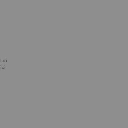
luri
 și