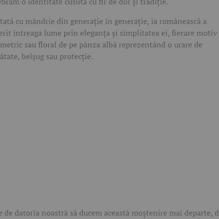
ebrăm o identitate cusută cu fir de dor și tradiție.
tată cu mândrie din generație în generație, ia românească a
erit întreaga lume prin eleganța și simplitatea ei, fiecare motiv
metric sau floral de pe pânza albă reprezentând o urare de
ătate, belșug sau protecție.
e de datoria noastră să ducem această moștenire mai departe, d