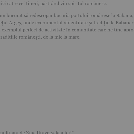
ici către cei tineri, păstrând viu spiritul românesc.
m bucurat să redescopăr bucuria portului românesc la Băbana,
ețul Argeș, unde evenimentul «Identitate și tradiție la Băbana»
t exemplul perfect de activitate în comunitate care ne ține apr
tradițiile românești, de la mic la mare.
mulți ani de Ziua Universală a Iei!”