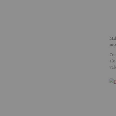
Mih
moș
Cu 
ale
val