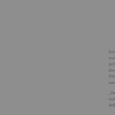
Înt
num
pri
din
PNL
mes
„De
înd
def