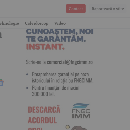
Contact
Raportează o ştire
ehnologie
Caleidoscop
Video
m