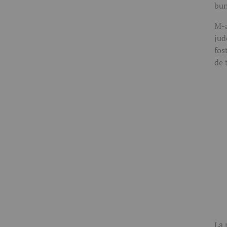
bun
M-a
jud
fos
de 
La 