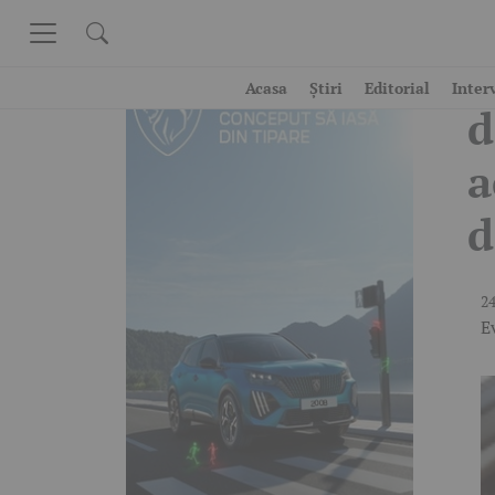
Skip to content
M
Acasa
Știri
Editorial
Inter
d
a
d
24
E