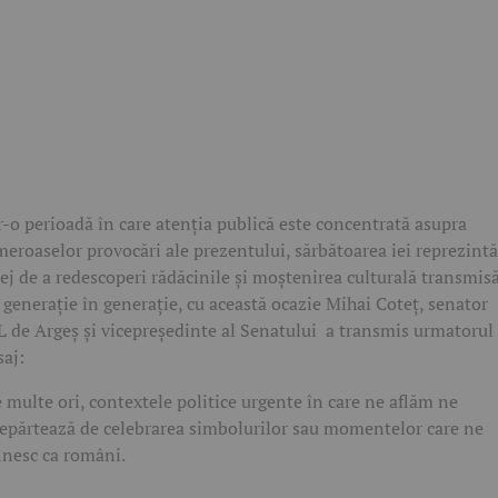
r-o perioadă în care atenția publică este concentrată asupra
eroaselor provocări ale prezentului, sărbătoarea iei reprezint
lej de a redescoperi rădăcinile și moștenirea culturală transmis
 generație în generație, cu această ocazie Mihai Coteț, senator
 de Argeș și vicepreședinte al Senatului a transmis urmatorul
aj:
 multe ori, contextele politice urgente în care ne aflăm ne
epărtează de celebrarea simbolurilor sau momentelor care ne
inesc ca români.