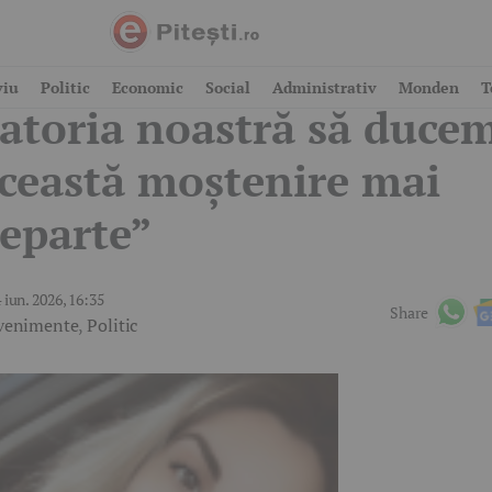
ihai Coteț: „Este de
viu
Politic
Economic
Social
Administrativ
Monden
T
atoria noastră să duce
ceastă moștenire mai
eparte”
 iun. 2026, 16:35
Share
venimente
,
Politic