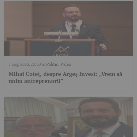
7 aug. 2026, 20:30
în
Politic
,
Video
Mihai Coteț, despre Argeș Invest: „Vrem să
unim antreprenorii”