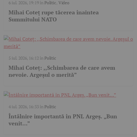
6 iul. 2026, 19:19
în
Politic
,
Video
Mihai Coteț rupe tăcerea înaintea
Summitului NATO
5 iul. 2026, 16:12
în
Politic
Mihai Coteț: ,,Schimbarea de care avem
nevoie. Argeșul o merită”
4 iul. 2026, 16:33
în
Politic
Întâlnire importantă în PNL Argeș. „Bun
venit…”