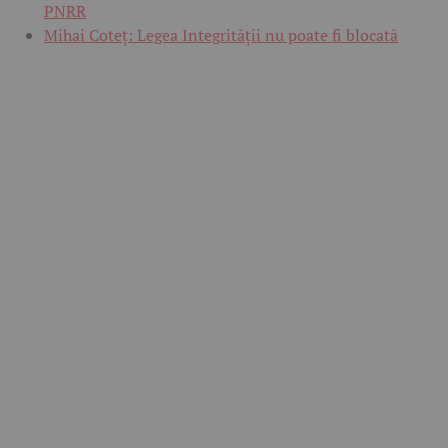
PNRR
Mihai Coteț: Legea Integrității nu poate fi blocată