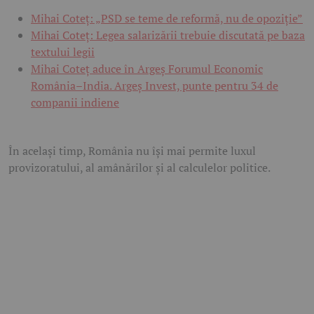
Mihai Coteț: „PSD se teme de reformă, nu de opoziție”
Mihai Coteț: Legea salarizării trebuie discutată pe baza
textului legii
Mihai Coteț aduce în Argeș Forumul Economic
România–India. Argeș Invest, punte pentru 34 de
companii indiene
În același timp, România nu își mai permite luxul
provizoratului, al amânărilor și al calculelor politice.