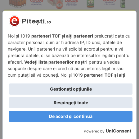
29 iun. 2026, 15:55
în
Politic
Mihai Coteț: „Poziția PNL a rămas aceeași!”
27 iun. 2026, 15:10
în
Politic
Mihai Coteț: ”Nu vom susține o nouă
rotativă cu PSD fără un acord politic clar”