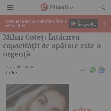
Skip to content
Descarcă acum aplicația oficială
×
ePitesti.ro
Mihai Coteț: Întărirea
capacității de apărare este o
urgență
29 mai 2026, 18:56
Share
Politic
Andreea