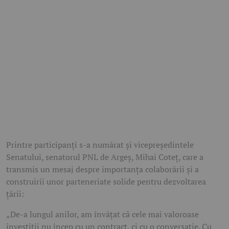
Printre participanți s-a numărat și vicepreședintele
Senatului, senatorul PNL de Argeș,
Mihai Coteț
, care a
transmis un mesaj despre importanța colaborării și a
construirii unor parteneriate solide pentru dezvoltarea
țării:
„De-a lungul anilor, am învățat că cele mai valoroase
investiții nu încep cu un contract, ci cu o conversație. Cu