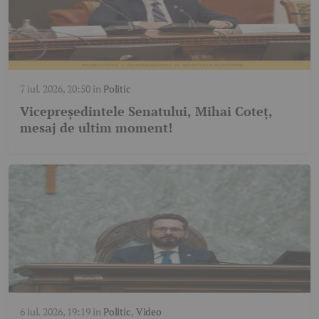
7 iul. 2026, 20:50
în
Politic
Vicepreședintele Senatului, Mihai Coteț,
mesaj de ultim moment!
6 iul. 2026, 19:19
în
Politic
,
Video