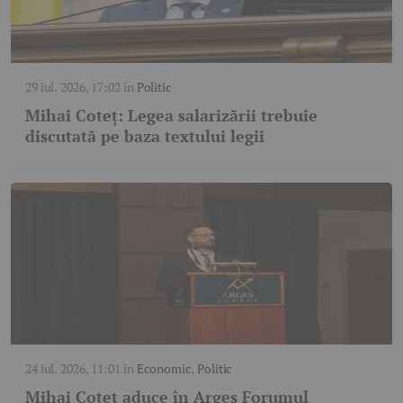
29 iul. 2026, 17:02
în
Politic
Mihai Coteț: Legea salarizării trebuie
discutată pe baza textului legii
24 iul. 2026, 11:01
în
Economic
,
Politic
Mihai Coteț aduce în Argeș Forumul