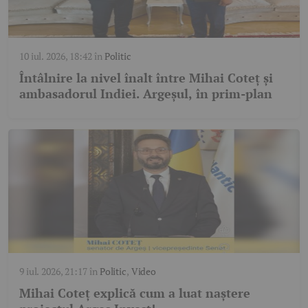
10 iul. 2026, 18:42
în
Politic
Întâlnire la nivel înalt între Mihai Coteț și
ambasadorul Indiei. Argeșul, în prim-plan
9 iul. 2026, 21:17
în
Politic
,
Video
Mihai Coteț explică cum a luat naștere