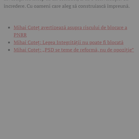
încredere. Cu oameni care aleg să construiască împreună.
Mihai Coteț avertizează asupra riscului de blocare a
PNRR
Mihai Coteț: Legea Integrității nu poate fi blocată
Mihai Coteț: „PSD se teme de reformă, nu de opoziție”