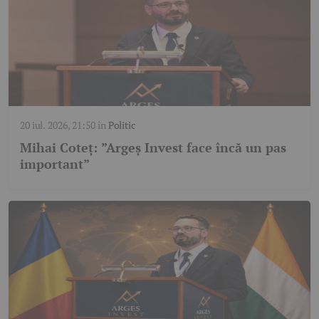
20 iul. 2026, 21:50
în
Politic
Mihai Coteț: ”Argeș Invest face încă un pas
important”