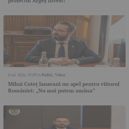
proiectul Argeș Invest!
8 iul. 2026, 19:09
în
Politic
,
Video
Mihai Coteț lansează un apel pentru viitorul
României: „Nu mai putem amâna”