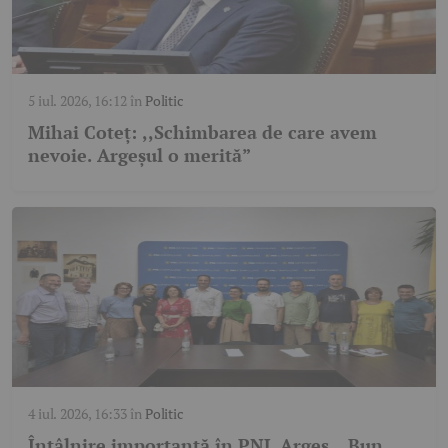
5 iul. 2026, 16:12
în
Politic
Mihai Coteț: ,,Schimbarea de care avem
nevoie. Argeșul o merită”
4 iul. 2026, 16:33
în
Politic
Întâlnire importantă în PNL Argeș. „Bun