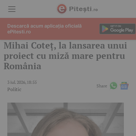
Skip to content
Descarcă acum aplicația oficială
ePitesti.ro
Mihai Coteț, la lansarea unui
proiect cu miză mare pentru
România
3 iul. 2026, 18:55
Share
Politic