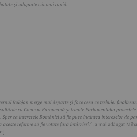
bătute și adoptate cât mai rapid.
ernul Bolojan merge mai departe și face ceea ce trebuie: finalizea
sultările cu Comisia Europeană și trimite Parlamentului proiectele
e. Sper ca interesele României să fie puse înaintea intereselor de pa
a aceste reforme să fie votate fără întârzieri.’
‘, a mai adăugat Miha
eț.