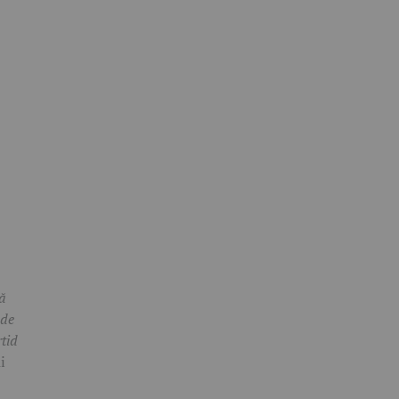
ză
 de
rtid
i