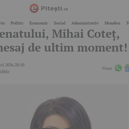
icepreședintele
viu
Politic
Economic
Social
Administrativ
Monden
T
enatului, Mihai Coteț,
esaj de ultim moment!
iul. 2026, 20:50
Share
olitic