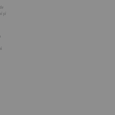
de
i și
a
ui