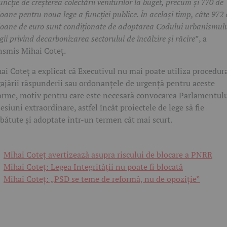
funcție de creșterea colectării veniturilor la buget, precum și 770 de
ioane pentru noua lege a funcției publice. În același timp, câte 972 
ioane de euro sunt condiționate de adoptarea Codului urbanismulu
egii privind decarbonizarea sectorului de încălzire și răcire
”, a
nsmis Mihai Coteț.
ai Coteț a explicat că Executivul nu mai poate utiliza procedur
ajării răspunderii sau ordonanțele de urgență pentru aceste
orme, motiv pentru care este necesară convocarea Parlamentul
sesiuni extraordinare, astfel încât proiectele de lege să fie
bătute și adoptate într-un termen cât mai scurt.
Mihai Coteț avertizează asupra riscului de blocare a PNRR
Mihai Coteț: Legea Integrității nu poate fi blocată
Mihai Coteț: „PSD se teme de reformă, nu de opoziție”