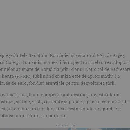
epreședintele Senatului României și senatorul PNL de Argeș,
ai Coteț, a transmis un mesaj ferm pentru accelerarea adoptări
ormelor asumate de România prin Planul Național de Redresare
iliență (PNRR), subliniind că miza este de aproximativ 4,5
iarde de euro, fonduri esențiale pentru dezvoltarea țării.
rivit acestuia, banii europeni sunt destinați investițiilor în
ostrăzi, spitale, școli, căi ferate și proiecte pentru comunitățile
reaga Românie, însă deblocarea acestor fonduri depinde de
ptarea unor reforme importante.