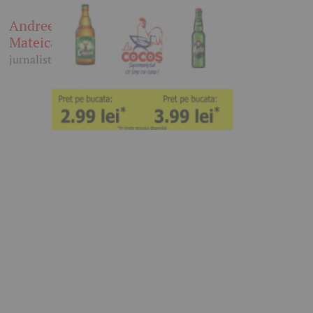
Andreea
Mateica
jurnalist