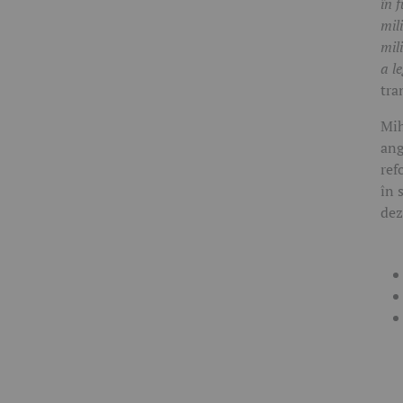
în 
mil
mil
a l
tra
Mih
ang
ref
în 
dez