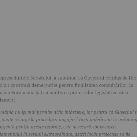
epreședintele Senatului, a subliniat că Guvernul condus de Ilie
ojan continuă demersurile pentru finalizarea consultărilor cu
isia Europeană și transmiterea proiectelor legislative către
lament.
mânia nu își mai permite nicio întârziere, iar pentru că Guvernul 
 poate recurge la procedura angajării răspunderii sau la ordonan
urgență pentru aceste reforme, este necesară convocarea
lamentului în sesiuni extraordinare, astfel încât proiectele să fie