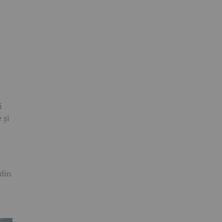
i
 și
 din