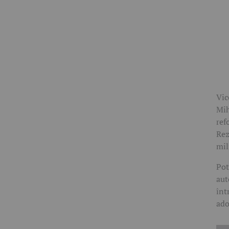
Vic
Mih
ref
Rez
mil
Pot
aut
înt
ado