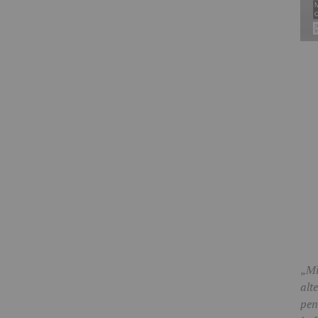
„
Mi
alt
pen