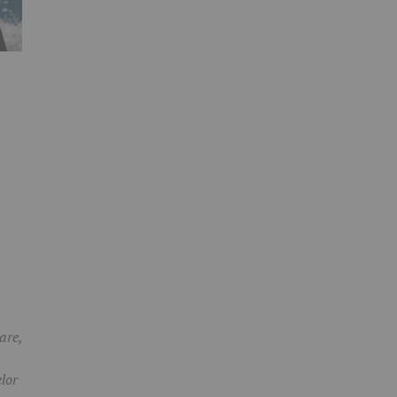
are,
lor