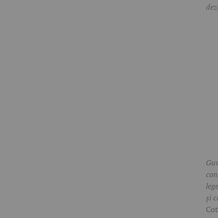
dez
Guv
con
leg
și c
Cot