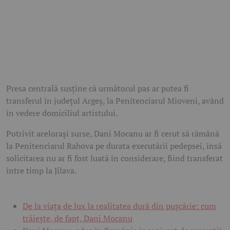
Presa centrală susține că următorul pas ar putea fi
transferul în județul Argeș, la Penitenciarul Mioveni, având
în vedere domiciliul artistului.
Potrivit acelorași surse, Dani Mocanu ar fi cerut să rămână
la Penitenciarul Rahova pe durata executării pedepsei, însă
solicitarea nu ar fi fost luată în considerare, fiind transferat
între timp la Jilava.
De la viața de lux la realitatea dură din pușcărie: cum
trăiește, de fapt, Dani Mocanu