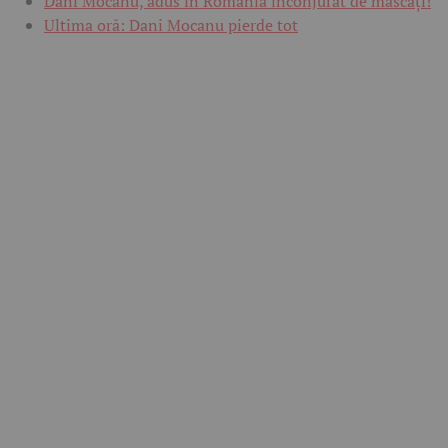
Dani Mocanu, adus în România înconjurat de mascați!
Ultima oră: Dani Mocanu pierde tot